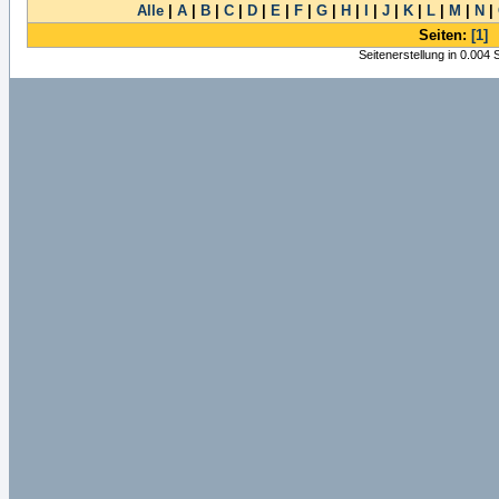
Alle
|
A
|
B
|
C
|
D
|
E
|
F
|
G
|
H
|
I
|
J
|
K
|
L
|
M
|
N
|
Seiten:
[1]
Seitenerstellung in 0.004