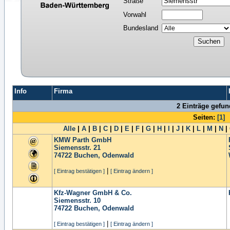
Straße
Vorwahl
Bundesland
Info
Firma
2 Einträge gefu
Seiten:
[1]
Alle
|
A
|
B
|
C
|
D
|
E
|
F
|
G
|
H
|
I
|
J
|
K
|
L
|
M
|
N
|
KMW Parth GmbH
Siemensstr. 21
74722
Buchen, Odenwald
|
[ Eintrag bestätigen ]
[ Eintrag ändern ]
Kfz-Wagner GmbH & Co.
Siemensstr. 10
74722
Buchen, Odenwald
|
[ Eintrag bestätigen ]
[ Eintrag ändern ]