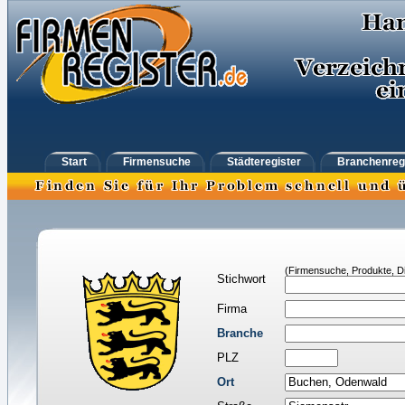
Start
Firmensuche
Städteregister
Branchenreg
(Firmensuche, Produkte, Di
Stichwort
Firma
Branche
PLZ
Ort