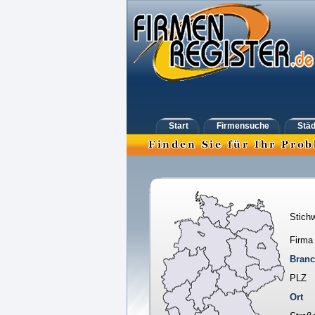
Start
Firmensuche
Städ
Stichw
Firma
Bran
PLZ
Ort