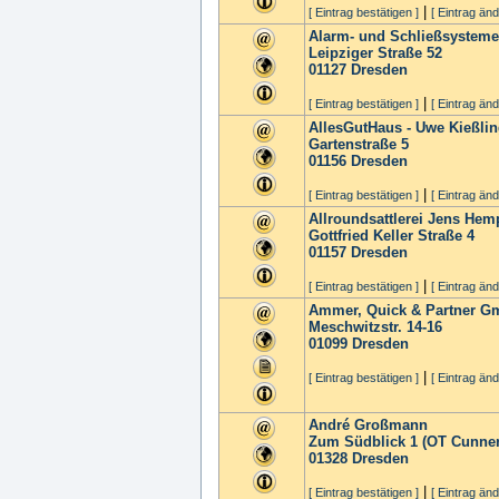
|
[ Eintrag bestätigen ]
[ Eintrag änd
Alarm- und Schließsyste
Leipziger Straße 52
01127
Dresden
|
[ Eintrag bestätigen ]
[ Eintrag änd
AllesGutHaus - Uwe Kießli
Gartenstraße 5
01156
Dresden
|
[ Eintrag bestätigen ]
[ Eintrag änd
Allroundsattlerei Jens Hem
Gottfried Keller Straße 4
01157
Dresden
|
[ Eintrag bestätigen ]
[ Eintrag änd
Ammer, Quick & Partner 
Meschwitzstr. 14-16
01099
Dresden
|
[ Eintrag bestätigen ]
[ Eintrag änd
André Großmann
Zum Südblick 1 (OT Cunner
01328
Dresden
|
[ Eintrag bestätigen ]
[ Eintrag änd