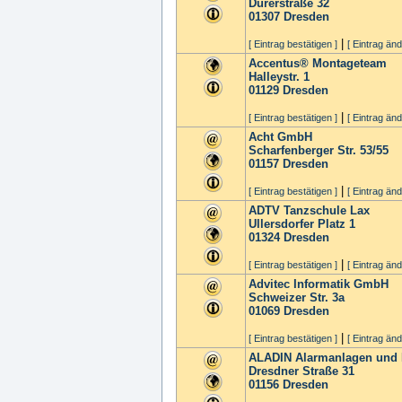
Dürerstraße 32
01307
Dresden
|
[ Eintrag bestätigen ]
[ Eintrag änd
Accentus® Montageteam
Halleystr. 1
01129
Dresden
|
[ Eintrag bestätigen ]
[ Eintrag änd
Acht GmbH
Scharfenberger Str. 53/55
01157
Dresden
|
[ Eintrag bestätigen ]
[ Eintrag änd
ADTV Tanzschule Lax
Ullersdorfer Platz 1
01324
Dresden
|
[ Eintrag bestätigen ]
[ Eintrag änd
Advitec Informatik GmbH
Schweizer Str. 3a
01069
Dresden
|
[ Eintrag bestätigen ]
[ Eintrag änd
ALADIN Alarmanlagen und
Dresdner Straße 31
01156
Dresden