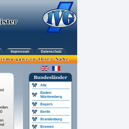
Impressum
Datenschutz
Alle
ird
Baden-
Württemberg
Bayern
rden.
30
Berlin
Brandenburg
en
und
Bremen