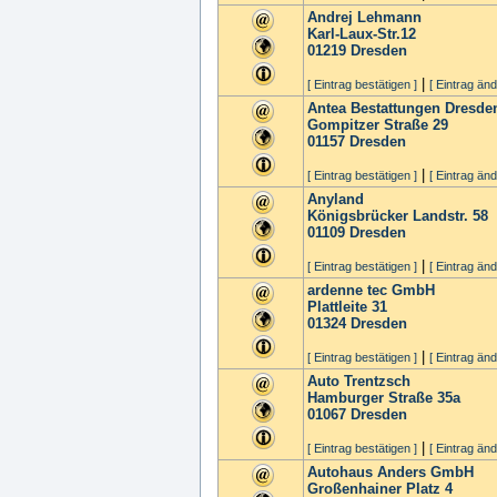
Andrej Lehmann
Karl-Laux-Str.12
01219
Dresden
|
[ Eintrag bestätigen ]
[ Eintrag änd
Antea Bestattungen Dresd
Gompitzer Straße 29
01157
Dresden
|
[ Eintrag bestätigen ]
[ Eintrag änd
Anyland
Königsbrücker Landstr. 58
01109
Dresden
|
[ Eintrag bestätigen ]
[ Eintrag änd
ardenne tec GmbH
Plattleite 31
01324
Dresden
|
[ Eintrag bestätigen ]
[ Eintrag änd
Auto Trentzsch
Hamburger Straße 35a
01067
Dresden
|
[ Eintrag bestätigen ]
[ Eintrag änd
Autohaus Anders GmbH
Großenhainer Platz 4