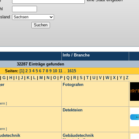
e
hl
sland
Info / Branche
32287 Einträge gefunden
Seiten:
[1]
2
3
4
5
6
7
8
9
10
11
..
1615
|
G
|
H
|
I
|
J
|
K
|
L
|
M
|
N
|
O
|
P
|
Q
|
R
|
S
|
T
|
U
|
V
|
W
|
X
|
Y
|
Z
ger
Fotografen
ern ]
Detekteien
ern ]
udetechnik
Gebäudetechnik