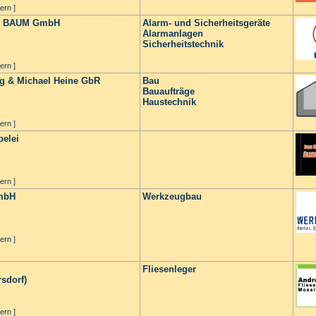
ern ]
me BAUM GmbH
Alarm- und Sicherheitsgeräte
Alarmanlagen
Sicherheitstechnik
ern ]
ng & Michael Heine GbR
Bau
Bauaufträge
Haustechnik
ern ]
pelei
ern ]
GmbH
Werkzeugbau
ern ]
Fliesenleger
sdorf)
ern ]