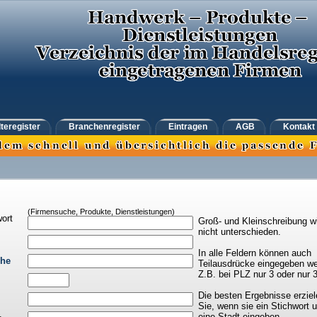
teregister
Branchenregister
Eintragen
AGB
Kontakt
(Firmensuche, Produkte, Dienstleistungen)
ort
Groß- und Kleinschreibung w
nicht unterschieden.
In alle Feldern können auch
che
Teilausdrücke eingegeben we
Z.B. bei PLZ nur 3 oder nur 
Die besten Ergebnisse erziel
Sie, wenn sie ein Stichwort 
eine Stadt eingeben