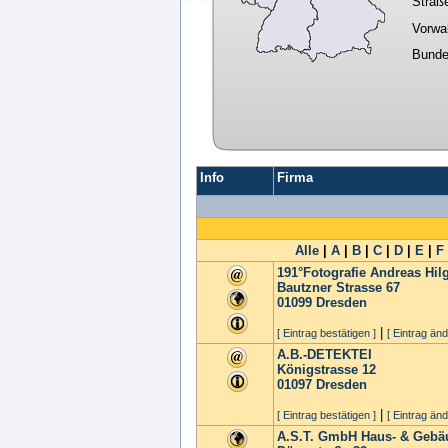
Straß
Vorwa
Bunde
Info
Firma
Alle
|
A
|
B
|
C
|
D
|
E
|
F
191°Fotografie Andreas Hil
Bautzner Strasse 67
01099
Dresden
|
[ Eintrag bestätigen ]
[ Eintrag änd
A.B.-DETEKTEI
Königstrasse 12
01097
Dresden
|
[ Eintrag bestätigen ]
[ Eintrag änd
A.S.T. GmbH Haus- & Gebä