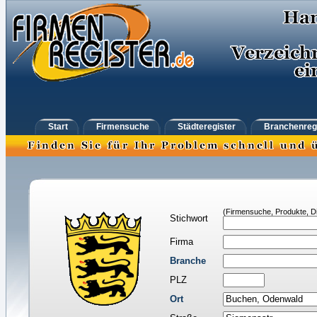
Start
Firmensuche
Städteregister
Branchenreg
(Firmensuche, Produkte, Di
Stichwort
Firma
Branche
PLZ
Ort