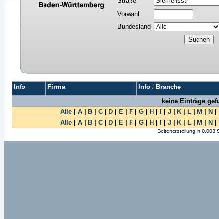
Straße
Vorwahl
Bundesland
Info
Firma
Info / Branche
keine Einträge ge
Alle
|
A
|
B
|
C
|
D
|
E
|
F
|
G
|
H
|
I
|
J
|
K
|
L
|
M
|
N
|
Alle
|
A
|
B
|
C
|
D
|
E
|
F
|
G
|
H
|
I
|
J
|
K
|
L
|
M
|
N
|
Seitenerstellung in 0.003