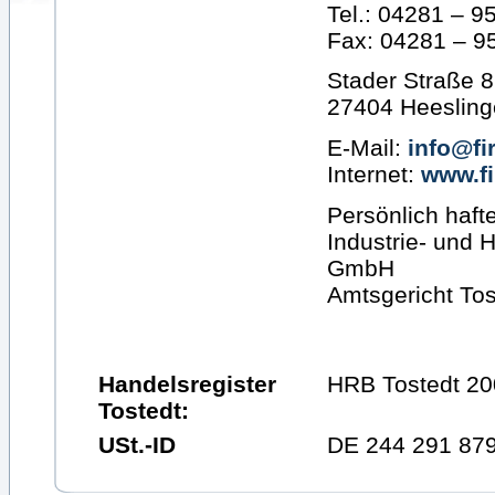
Tel.: 04281 – 9
Fax: 04281 – 9
Stader Straße 8
27404 Heesling
E-Mail:
info@fi
Internet:
www.fi
Persönlich haft
Industrie- und 
GmbH
Amtsgericht To
Handelsregister
HRB Tostedt 2
Tostedt:
USt.-ID
DE 244 291 87