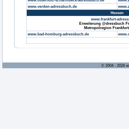
www.osterholz-scharmbeck-adressbuch.de
www.w
www.verden-adressbuch.de
www.z
Hessen
www.frankfurt-adres
Erweiterung @dressbuch Fra
Metropolregion Frankfur
www.bad-homburg-adressbuch.de
www.o
© 2004 - 2026 w