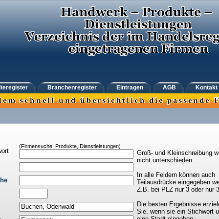
teregister
Branchenregister
Eintragen
AGB
Kontakt
(Firmensuche, Produkte, Dienstleistungen)
ort
Groß- und Kleinschreibung w
nicht unterschieden.
In alle Feldern können auch
che
Teilausdrücke eingegeben we
Z.B. bei PLZ nur 3 oder nur 
Die besten Ergebnisse erziel
Sie, wenn sie ein Stichwort 
eine Stadt eingeben