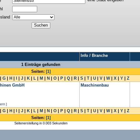
e
hl
sland
Info / Branche
1 Einträge gefunden
Seiten:
[1]
|
G
|
H
|
I
|
J
|
K
|
L
|
M
|
N
|
O
|
P
|
Q
|
R
|
S
|
T
|
U
|
V
|
W
|
X
|
Y
|
Z
schinen GmbH
Maschinenbau
ern ]
|
G
|
H
|
I
|
J
|
K
|
L
|
M
|
N
|
O
|
P
|
Q
|
R
|
S
|
T
|
U
|
V
|
W
|
X
|
Y
|
Z
Seiten:
[1]
Seitenerstellung in 0.003 Sekunden