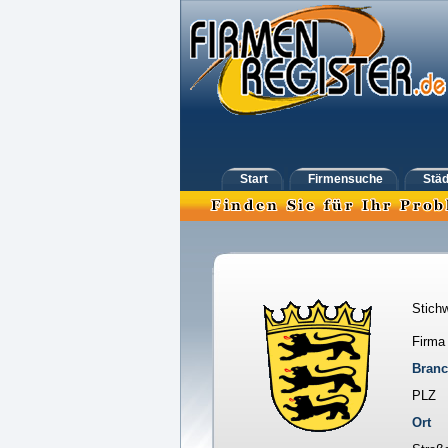
Start
Firmensuche
Städ
Stichw
Firma
Bran
PLZ
Ort