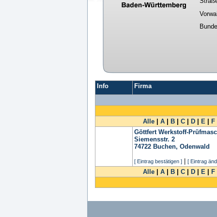
Straß
Vorwa
Bunde
Info
Firma
Alle
|
A
|
B
|
C
|
D
|
E
|
F
Göttfert Werkstoff-Prüfma
Siemensstr. 2
74722
Buchen, Odenwald
|
[ Eintrag bestätigen ]
[ Eintrag änd
Alle
|
A
|
B
|
C
|
D
|
E
|
F