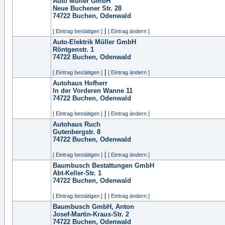
Auto Müller GmbH
Neue Buchener Str. 28
74722
Buchen, Odenwald
|
[ Eintrag bestätigen ]
[ Eintrag ändern ]
Auto-Elektrik Müller GmbH
Röntgenstr. 1
74722
Buchen, Odenwald
|
[ Eintrag bestätigen ]
[ Eintrag ändern ]
Autohaus Hofherr
In der Vorderen Wanne 11
74722
Buchen, Odenwald
|
[ Eintrag bestätigen ]
[ Eintrag ändern ]
Autohaus Ruch
Gutenbergstr. 8
74722
Buchen, Odenwald
|
[ Eintrag bestätigen ]
[ Eintrag ändern ]
Baumbusch Bestattungen GmbH
Abt-Keller-Str. 1
74722
Buchen, Odenwald
|
[ Eintrag bestätigen ]
[ Eintrag ändern ]
Baumbusch GmbH, Anton
Josef-Martin-Kraus-Str. 2
74722
Buchen, Odenwald