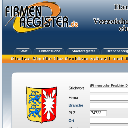
Start
Firmensuche
Städteregister
Branchenreg
(Firmensuche, Produkte, Di
Stichwort
Firma
Branche
PLZ
Ort