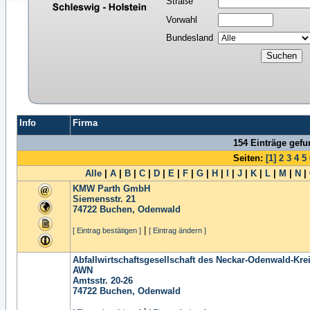
Straße
Vorwahl
Bundesland
Info
Firma
154 Einträge gef
Seiten:
[1]
2
3
4
5
Alle
|
A
|
B
|
C
|
D
|
E
|
F
|
G
|
H
|
I
|
J
|
K
|
L
|
M
|
N
|
KMW Parth GmbH
Siemensstr. 21
74722
Buchen, Odenwald
|
[ Eintrag bestätigen ]
[ Eintrag ändern ]
Abfallwirtschaftsgesellschaft des Neckar-Odenwald-Kr
AWN
Amtsstr. 20-26
74722
Buchen, Odenwald