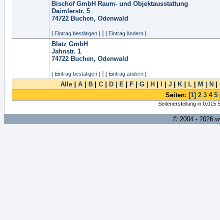
Bischof GmbH Raum- und Objektausstattung
Daimlerstr. 5
74722
Buchen, Odenwald
|
[ Eintrag bestätigen ]
[ Eintrag ändern ]
Blatz GmbH
Jahnstr. 1
74722
Buchen, Odenwald
|
[ Eintrag bestätigen ]
[ Eintrag ändern ]
Alle
|
A
|
B
|
C
|
D
|
E
|
F
|
G
|
H
|
I
|
J
|
K
|
L
|
M
|
N
|
Seiten:
[1]
2
3
4
5
Seitenerstellung in 0.015
© 2004 - 2026 w