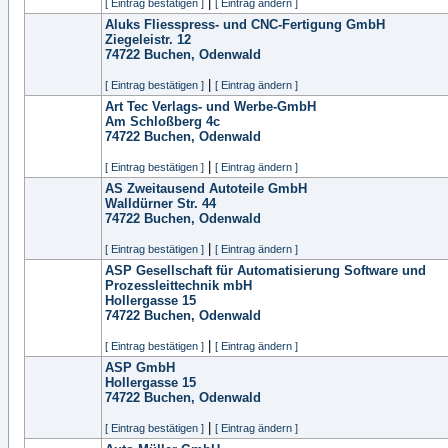
|
[ Eintrag bestätigen ]
[ Eintrag ändern ]
Aluks Fliesspress- und CNC-Fertigung GmbH
Ziegeleistr. 12
74722
Buchen, Odenwald
|
[ Eintrag bestätigen ]
[ Eintrag ändern ]
Art Tec Verlags- und Werbe-GmbH
Am Schloßberg 4c
74722
Buchen, Odenwald
|
[ Eintrag bestätigen ]
[ Eintrag ändern ]
AS Zweitausend Autoteile GmbH
Walldürner Str. 44
74722
Buchen, Odenwald
|
[ Eintrag bestätigen ]
[ Eintrag ändern ]
ASP Gesellschaft für Automatisierung Software und
Prozessleittechnik mbH
Hollergasse 15
74722
Buchen, Odenwald
|
[ Eintrag bestätigen ]
[ Eintrag ändern ]
ASP GmbH
Hollergasse 15
74722
Buchen, Odenwald
|
[ Eintrag bestätigen ]
[ Eintrag ändern ]