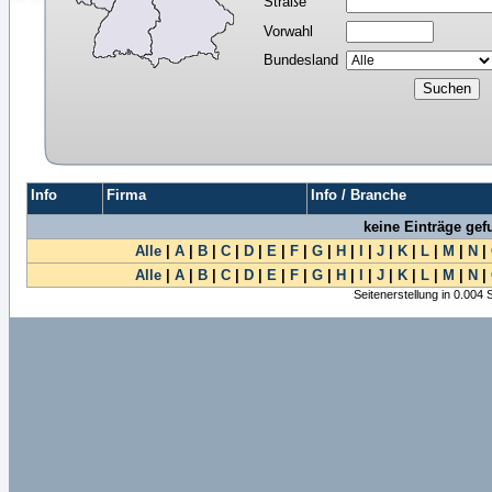
Straße
Vorwahl
Bundesland
Info
Firma
Info / Branche
keine Einträge ge
Alle
|
A
|
B
|
C
|
D
|
E
|
F
|
G
|
H
|
I
|
J
|
K
|
L
|
M
|
N
|
Alle
|
A
|
B
|
C
|
D
|
E
|
F
|
G
|
H
|
I
|
J
|
K
|
L
|
M
|
N
|
Seitenerstellung in 0.004