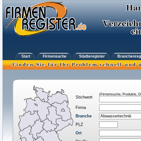
Start
Firmensuche
Städteregister
Branchenreg
(Firmensuche, Produkte, Di
Stichwort
Firma
Branche
PLZ
Ort