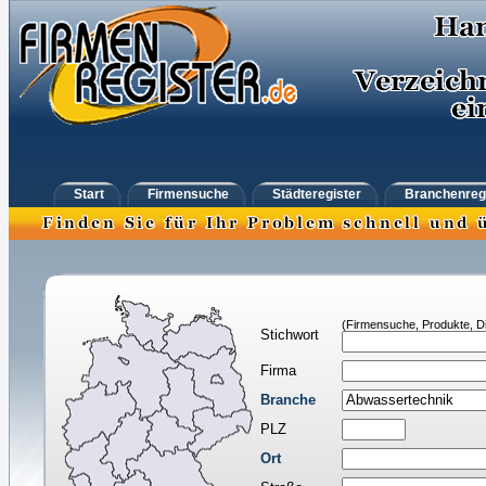
Start
Firmensuche
Städteregister
Branchenreg
(Firmensuche, Produkte, Di
Stichwort
Firma
Branche
PLZ
Ort