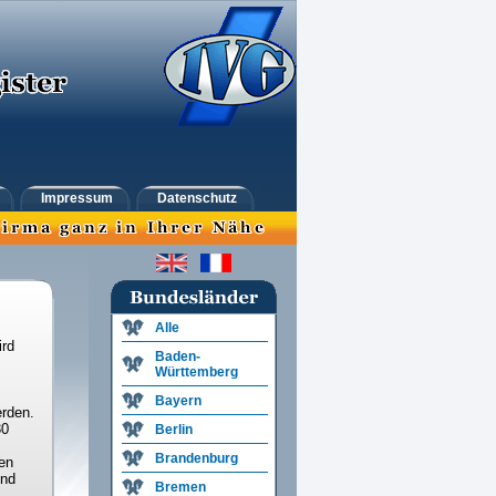
Impressum
Datenschutz
Alle
ird
Baden-
Württemberg
Bayern
rden.
30
Berlin
Brandenburg
en
und
Bremen