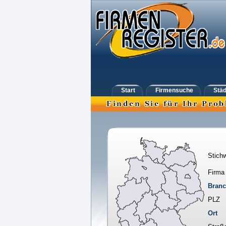
Start
Firmensuche
Städ
Stichw
Firma
Bran
PLZ
Ort