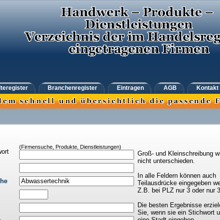
teregister
Branchenregister
Eintragen
AGB
Kontakt
(Firmensuche, Produkte, Dienstleistungen)
ort
Groß- und Kleinschreibung w
nicht unterschieden.
In alle Feldern können auch
che
Teilausdrücke eingegeben we
Z.B. bei PLZ nur 3 oder nur 
Die besten Ergebnisse erziel
Sie, wenn sie ein Stichwort 
eine Stadt eingeben