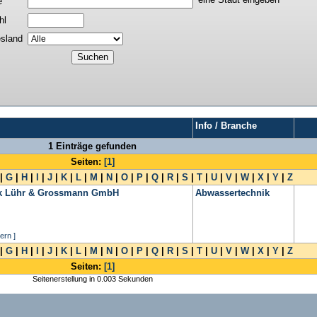
e
hl
sland
Info / Branche
1 Einträge gefunden
Seiten:
[1]
|
G
|
H
|
I
|
J
|
K
|
L
|
M
|
N
|
O
|
P
|
Q
|
R
|
S
|
T
|
U
|
V
|
W
|
X
|
Y
|
Z
ik Lühr & Grossmann GmbH
Abwassertechnik
ern ]
|
G
|
H
|
I
|
J
|
K
|
L
|
M
|
N
|
O
|
P
|
Q
|
R
|
S
|
T
|
U
|
V
|
W
|
X
|
Y
|
Z
Seiten:
[1]
Seitenerstellung in 0.003 Sekunden