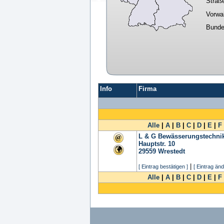
Straß
Vorwa
Bunde
Info
Firma
Alle
|
A
|
B
|
C
|
D
|
E
|
F
L & G Bewässerungstechn
Hauptstr. 10
29559
Wrestedt
|
[ Eintrag bestätigen ]
[ Eintrag änd
Alle
|
A
|
B
|
C
|
D
|
E
|
F