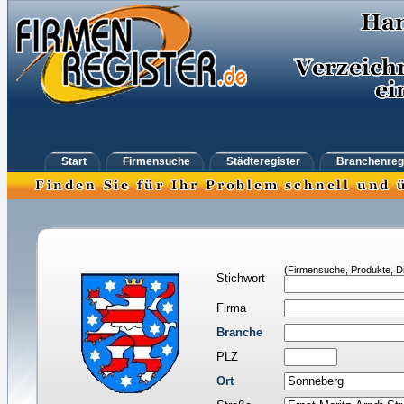
Start
Firmensuche
Städteregister
Branchenreg
(Firmensuche, Produkte, Di
Stichwort
Firma
Branche
PLZ
Ort