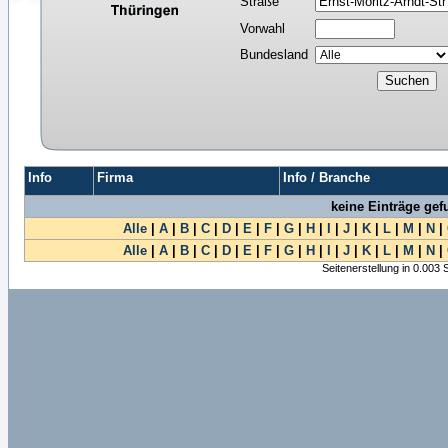
Straße
Vorwahl
Bundesland
Info
Firma
Info / Branche
keine Einträge ge
Alle
|
A
|
B
|
C
|
D
|
E
|
F
|
G
|
H
|
I
|
J
|
K
|
L
|
M
|
N
|
Alle
|
A
|
B
|
C
|
D
|
E
|
F
|
G
|
H
|
I
|
J
|
K
|
L
|
M
|
N
|
Seitenerstellung in 0.003