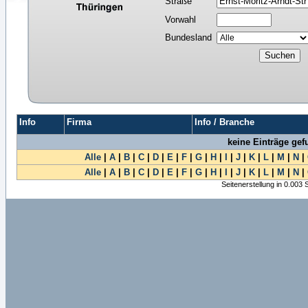
Straße
Vorwahl
Bundesland
Info
Firma
Info / Branche
keine Einträge ge
Alle
|
A
|
B
|
C
|
D
|
E
|
F
|
G
|
H
|
I
|
J
|
K
|
L
|
M
|
N
|
Alle
|
A
|
B
|
C
|
D
|
E
|
F
|
G
|
H
|
I
|
J
|
K
|
L
|
M
|
N
|
Seitenerstellung in 0.003