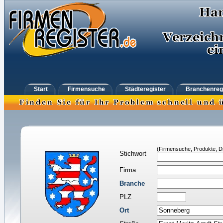
Start
Firmensuche
Städteregister
Branchenreg
(Firmensuche, Produkte, Di
Stichwort
Firma
Branche
PLZ
Ort