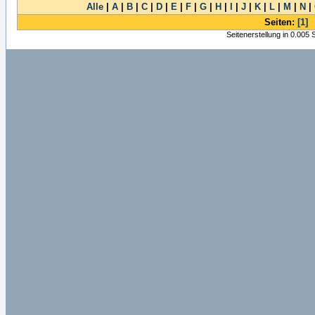
Alle
|
A
|
B
|
C
|
D
|
E
|
F
|
G
|
H
|
I
|
J
|
K
|
L
|
M
|
N
|
Seiten:
[1]
Seitenerstellung in 0.005