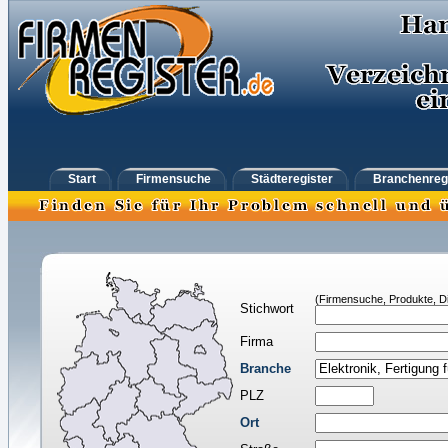
Start
Firmensuche
Städteregister
Branchenreg
(Firmensuche, Produkte, Di
Stichwort
Firma
Branche
PLZ
Ort