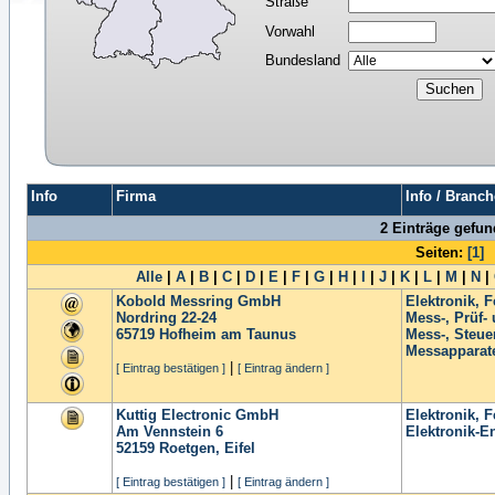
Straße
Vorwahl
Bundesland
Info
Firma
Info / Branch
2 Einträge gefu
Seiten:
[1]
Alle
|
A
|
B
|
C
|
D
|
E
|
F
|
G
|
H
|
I
|
J
|
K
|
L
|
M
|
N
|
Kobold Messring GmbH
Elektronik, F
Nordring 22-24
Mess-, Prüf-
65719
Hofheim am Taunus
Mess-, Steue
Messapparate
|
[ Eintrag bestätigen ]
[ Eintrag ändern ]
Kuttig Electronic GmbH
Elektronik, F
Am Vennstein 6
Elektronik-E
52159
Roetgen, Eifel
|
[ Eintrag bestätigen ]
[ Eintrag ändern ]