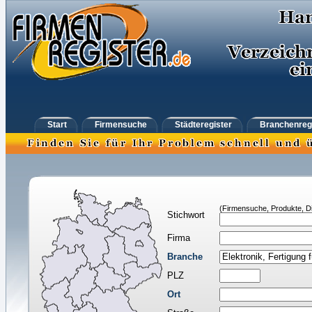
Start
Firmensuche
Städteregister
Branchenreg
(Firmensuche, Produkte, Di
Stichwort
Firma
Branche
PLZ
Ort