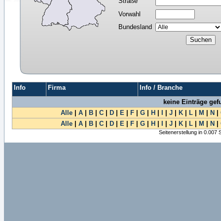
Straße
Vorwahl
Bundesland
Info
Firma
Info / Branche
keine Einträge ge
Alle
|
A
|
B
|
C
|
D
|
E
|
F
|
G
|
H
|
I
|
J
|
K
|
L
|
M
|
N
|
Alle
|
A
|
B
|
C
|
D
|
E
|
F
|
G
|
H
|
I
|
J
|
K
|
L
|
M
|
N
|
Seitenerstellung in 0.007