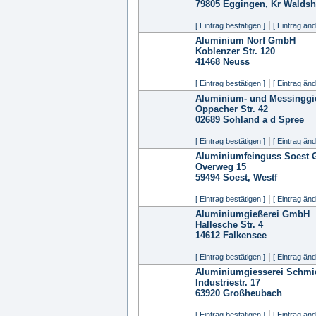
79805
Eggingen, Kr Waldsh
|
[ Eintrag bestätigen ]
[ Eintrag änd
Aluminium Norf GmbH
Koblenzer Str. 120
41468
Neuss
|
[ Eintrag bestätigen ]
[ Eintrag änd
Aluminium- und Messinggi
Oppacher Str. 42
02689
Sohland a d Spree
|
[ Eintrag bestätigen ]
[ Eintrag änd
Aluminiumfeinguss Soest
Overweg 15
59494
Soest, Westf
|
[ Eintrag bestätigen ]
[ Eintrag änd
Aluminiumgießerei GmbH
Hallesche Str. 4
14612
Falkensee
|
[ Eintrag bestätigen ]
[ Eintrag änd
Aluminiumgiesserei Schm
Industriestr. 17
63920
Großheubach
|
[ Eintrag bestätigen ]
[ Eintrag änd