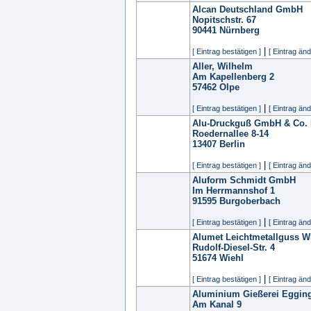
Alcan Deutschland GmbH
Nopitschstr. 67
90441
Nürnberg
|
[ Eintrag bestätigen ]
[ Eintrag änd
Aller, Wilhelm
Am Kapellenberg 2
57462
Olpe
|
[ Eintrag bestätigen ]
[ Eintrag änd
Alu-Druckguß GmbH & Co. 
Roedernallee 8-14
13407
Berlin
|
[ Eintrag bestätigen ]
[ Eintrag änd
Aluform Schmidt GmbH
Im Herrmannshof 1
91595
Burgoberbach
|
[ Eintrag bestätigen ]
[ Eintrag änd
Alumet Leichtmetallguss 
Rudolf-Diesel-Str. 4
51674
Wiehl
|
[ Eintrag bestätigen ]
[ Eintrag änd
Aluminium Gießerei Eggi
Am Kanal 9