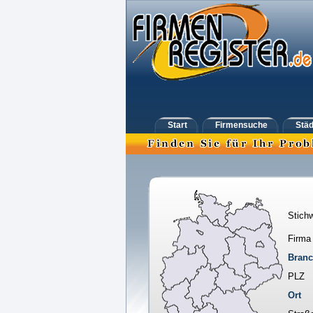
Start
Firmensuche
Städ
Stichw
Firma
Bran
PLZ
Ort