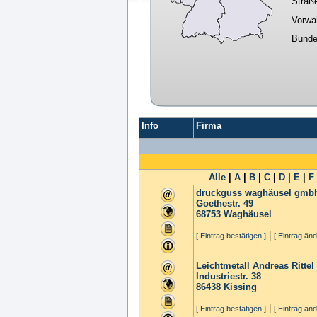
Straß
Vorwa
Bunde
Info
Firma
Alle
|
A
|
B
|
C
|
D
|
E
|
F
druckguss waghäusel gmb
Goethestr. 49
68753
Waghäusel
|
[ Eintrag bestätigen ]
[ Eintrag änd
Leichtmetall Andreas Ritte
Industriestr. 38
86438
Kissing
|
[ Eintrag bestätigen ]
[ Eintrag änd