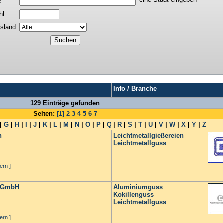
e
hl
sland
Info / Branche
129 Einträge gefunden
Seiten:
[1]
2
3
4
5
6
7
|
G
|
H
|
I
|
J
|
K
|
L
|
M
|
N
|
O
|
P
|
Q
|
R
|
S
|
T
|
U
|
V
|
W
|
X
|
Y
|
Z
h
Leichtmetallgießereien
Leichtmetallguss
ern ]
l GmbH
Aluminiumguss
Kokillenguss
Leichtmetallguss
ern ]