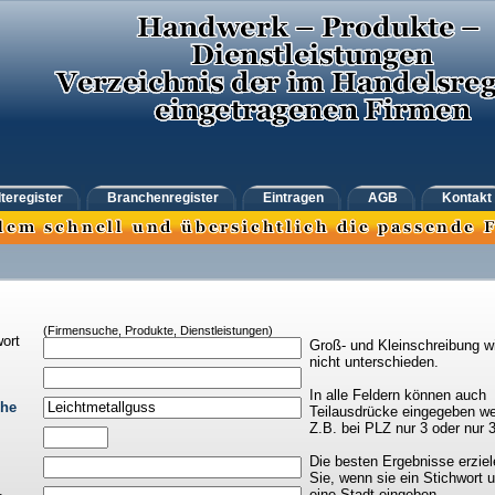
teregister
Branchenregister
Eintragen
AGB
Kontakt
(Firmensuche, Produkte, Dienstleistungen)
ort
Groß- und Kleinschreibung w
nicht unterschieden.
In alle Feldern können auch
che
Teilausdrücke eingegeben we
Z.B. bei PLZ nur 3 oder nur 
Die besten Ergebnisse erziel
Sie, wenn sie ein Stichwort 
eine Stadt eingeben