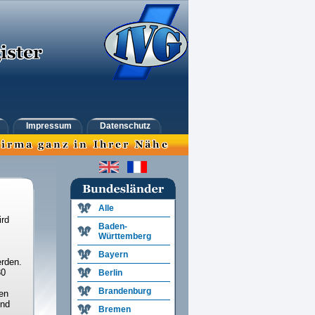
Impressum
Datenschutz
Alle
ird
Baden-
Württemberg
Bayern
rden.
30
Berlin
Brandenburg
en
und
Bremen