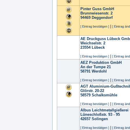
Pinter Guss GmbH
Brunnwiesenstr. 2
94469
Deggendorf
|
[ Eintrag bestätigen ]
[ Eintrag änd
AE Druckguss Lübeck Gmb
Weichselstr. 2
23554
Lübeck
|
[ Eintrag bestätigen ]
[ Eintrag änd
AEZ Produktion GmbH
An der Tumpe 21
58791
Werdohl
|
[ Eintrag bestätigen ]
[ Eintrag änd
AGT Aluminium-Gußtechn
Glörstr. 20-22
58579
Schalksmühle
|
[ Eintrag bestätigen ]
[ Eintrag änd
Albus Leichtmetallgießere
Lüneschloßstr. 93 - 95
42657
Solingen
|
[ Eintrag bestätigen ]
[ Eintrag änd