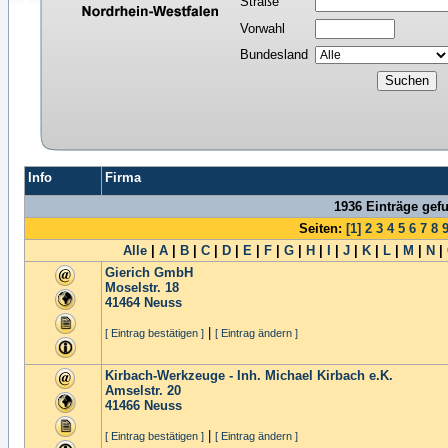
Straße
Vorwahl
Bundesland
Info
Firma
1936 Einträge gef
Seiten:
[1]
2
3
4
5
6
7
8
Alle
|
A
|
B
|
C
|
D
|
E
|
F
|
G
|
H
|
I
|
J
|
K
|
L
|
M
|
N
|
Gierich GmbH
Moselstr. 18
41464
Neuss
|
[ Eintrag bestätigen ]
[ Eintrag ändern ]
Kirbach-Werkzeuge - Inh. Michael Kirbach e.K.
Amselstr. 20
41466
Neuss
|
[ Eintrag bestätigen ]
[ Eintrag ändern ]