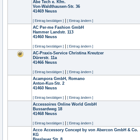
Abe Tech e. Kfm.
Von-Waldthausen-Str. 36
41469
Neuss
|
[ Eintrag bestätigen ]
[ Eintrag ändern ]
AC Per-me Fashion GmbH
Hammer Landstr. 113
41460
Neuss
|
[ Eintrag bestätigen ]
[ Eintrag ändern ]
AC-Praxis-Service Christina Kreutzer
Dürerstr. 11a
41466
Neuss
|
[ Eintrag bestätigen ]
[ Eintrag ändern ]
Acampora GmbH, Romano
Anton-Kux-Str. 2
41460
Neuss
|
[ Eintrag bestätigen ]
[ Eintrag ändern ]
Accessoires Online World GmbH
Bussardweg 18
41468
Neuss
|
[ Eintrag bestätigen ]
[ Eintrag ändern ]
Acco Accessory Concept by von Abercon GmbH & Co.
KG
Breslauer Str. 8