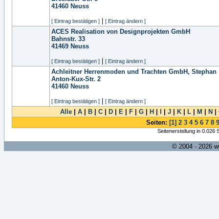
41460
Neuss
|
[ Eintrag bestätigen ]
[ Eintrag ändern ]
ACES Realisation von Designprojekten GmbH
Bahnstr. 33
41469
Neuss
|
[ Eintrag bestätigen ]
[ Eintrag ändern ]
Achleitner Herrenmoden und Trachten GmbH, Stephan
Anton-Kux-Str. 2
41460
Neuss
|
[ Eintrag bestätigen ]
[ Eintrag ändern ]
Alle
|
A
|
B
|
C
|
D
|
E
|
F
|
G
|
H
|
I
|
J
|
K
|
L
|
M
|
N
|
Seiten:
[1]
2
3
4
5
6
7
8
Seitenerstellung in 0.026
© 2004 - 2026 w