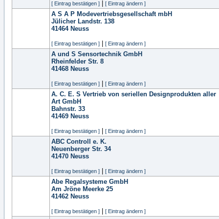
|
[ Eintrag bestätigen ]
[ Eintrag ändern ]
A S A P Modevertriebsgesellschaft mbH
Jülicher Landstr. 138
41464
Neuss
|
[ Eintrag bestätigen ]
[ Eintrag ändern ]
A und S Sensortechnik GmbH
Rheinfelder Str. 8
41468
Neuss
|
[ Eintrag bestätigen ]
[ Eintrag ändern ]
A. C. E. S Vertrieb von seriellen Designprodukten aller
Art GmbH
Bahnstr. 33
41469
Neuss
|
[ Eintrag bestätigen ]
[ Eintrag ändern ]
ABC Controll e. K.
Neuenberger Str. 34
41470
Neuss
|
[ Eintrag bestätigen ]
[ Eintrag ändern ]
Abe Regalsysteme GmbH
Am Jröne Meerke 25
41462
Neuss
|
[ Eintrag bestätigen ]
[ Eintrag ändern ]