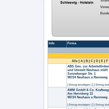
Straß
Vorwa
Bunde
Info
Firma
Alle
|
A
|
B
|
C
|
D
|
E
|
F
ABS Ges. zur Arbeitsförder
und Umwelt Neuhaus mbH
Sonneberger Str. 1
98724
Neuhaus a Rennweg
|
[ Eintrag bestätigen ]
[ Eintrag änd
AMM GmbH & Co. Kraftwag
Am Herrnberg 12
98724
Neuhaus a Rennweg
|
[ Eintrag bestätigen ]
[ Eintrag änd