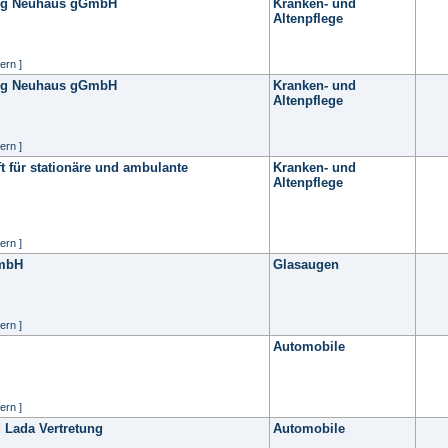
erg Neuhaus gGmbH
Kranken- und
Altenpflege
ern ]
erg Neuhaus gGmbH
Kranken- und
Altenpflege
ern ]
 für stationäre und ambulante
Kranken- und
Altenpflege
ern ]
GmbH
Glasaugen
ern ]
Automobile
ern ]
 Lada Vertretung
Automobile