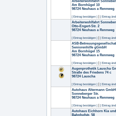
Arbeiterwohlfahrt Sonneb
Am Bornhügel 10
98724
Neuhaus a Rennweg
|
[ Eintrag bestätigen ]
[ Eintrag änd
Arbeiterwohlfahrt Sonneb
Otto-Engert-Str. 2
98724
Neuhaus a Rennweg
|
[ Eintrag bestätigen ]
[ Eintrag änd
ASB-Betreuungsgesellschaft
Seniorenhilfe gGmbH
Am Bornhügel 15
98724
Neuhaus a Rennweg
|
[ Eintrag bestätigen ]
[ Eintrag änd
Augenprothetik Lauscha 
Straße des Friedens 74 c
98724
Lauscha
|
[ Eintrag bestätigen ]
[ Eintrag änd
Autohaus Altermann GmbH
Sonneberger Str.
98724
Neuhaus a Rennweg
|
[ Eintrag bestätigen ]
[ Eintrag änd
Autohaus Eichhorn Kia und
Bahnhofstr. 58