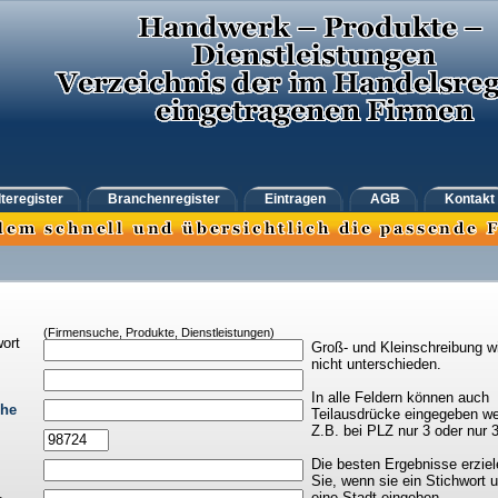
teregister
Branchenregister
Eintragen
AGB
Kontakt
(Firmensuche, Produkte, Dienstleistungen)
ort
Groß- und Kleinschreibung w
nicht unterschieden.
In alle Feldern können auch
che
Teilausdrücke eingegeben we
Z.B. bei PLZ nur 3 oder nur 
Die besten Ergebnisse erziel
Sie, wenn sie ein Stichwort 
eine Stadt eingeben