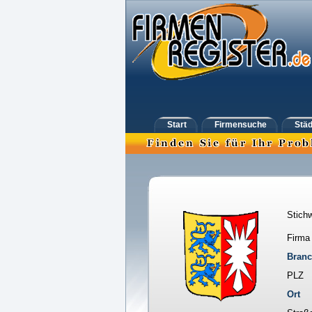
Start
Firmensuche
Städ
Stichw
Firma
Bran
PLZ
Ort