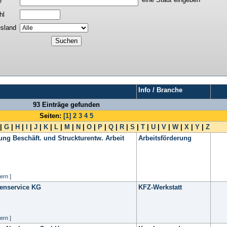
e
hl
sland
Info / Branche
93 Einträge gefunden
Seiten:
[1]
2
3
4
5
|
G
|
H
|
I
|
J
|
K
|
L
|
M
|
N
|
O
|
P
|
Q
|
R
|
S
|
T
|
U
|
V
|
W
|
X
|
Y
|
Z
ung Beschäft. und Struckturentw. Arbeit
Arbeitsförderung
ern ]
enservice KG
KFZ-Werkstatt
ern ]