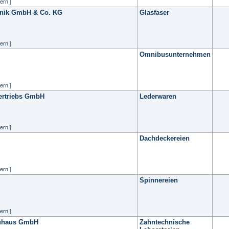
ern ]
hnik GmbH & Co. KG
Glasfaser
ern ]
Omnibusunternehmen
ern ]
Vertriebs GmbH
Lederwaren
ern ]
Dachdeckereien
ern ]
Spinnereien
ern ]
euhaus GmbH
Zahntechnische