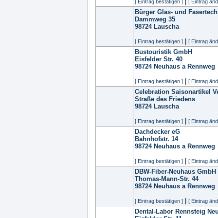
|
[ Eintrag bestätigen ]
[ Eintrag änd
Bürger Glas- und Fasertec
Dammweg 35
98724
Lauscha
|
[ Eintrag bestätigen ]
[ Eintrag änd
Bustouristik GmbH
Eisfelder Str. 40
98724
Neuhaus a Rennweg
|
[ Eintrag bestätigen ]
[ Eintrag änd
Celebration Saisonartikel 
Straße des Friedens
98724
Lauscha
|
[ Eintrag bestätigen ]
[ Eintrag änd
Dachdecker eG
Bahnhofstr. 14
98724
Neuhaus a Rennweg
|
[ Eintrag bestätigen ]
[ Eintrag änd
DBW-Fiber-Neuhaus GmbH
Thomas-Mann-Str. 44
98724
Neuhaus a Rennweg
|
[ Eintrag bestätigen ]
[ Eintrag änd
Dental-Labor Rennsteig N