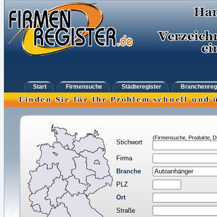
Start
Firmensuche
Städteregister
Branchenreg
(Firmensuche, Produkte, Di
Stichwort
Firma
Branche
PLZ
Ort
Straße