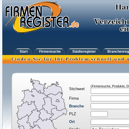
Start
Firmensuche
Städteregister
Branchenreg
(Firmensuche, Produkte, Di
Stichwort
Firma
Branche
PLZ
Ort