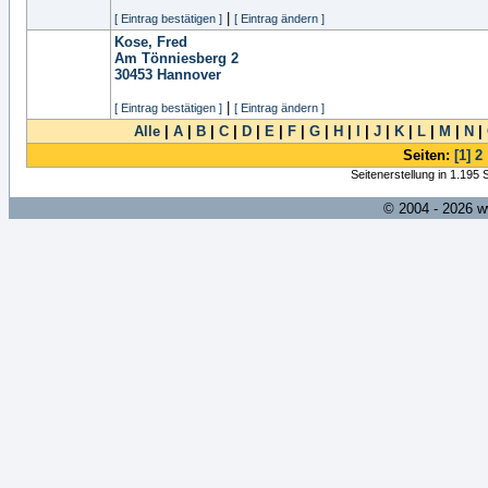
|
[ Eintrag bestätigen ]
[ Eintrag ändern ]
Kose, Fred
Am Tönniesberg 2
30453
Hannover
|
[ Eintrag bestätigen ]
[ Eintrag ändern ]
Alle
|
A
|
B
|
C
|
D
|
E
|
F
|
G
|
H
|
I
|
J
|
K
|
L
|
M
|
N
|
Seiten:
[1]
2
Seitenerstellung in 1.195
© 2004 - 2026 w