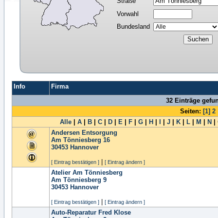
Straße
Vorwahl
Bundesland
Info
Firma
32 Einträge gefu
Seiten:
[1]
2
Alle
|
A
|
B
|
C
|
D
|
E
|
F
|
G
|
H
|
I
|
J
|
K
|
L
|
M
|
N
|
Andersen Entsorgung
Am Tönniesberg 16
30453
Hannover
|
[ Eintrag bestätigen ]
[ Eintrag ändern ]
Atelier Am Tönniesberg
Am Tönniesberg 9
30453
Hannover
|
[ Eintrag bestätigen ]
[ Eintrag ändern ]
Auto-Reparatur Fred Klose