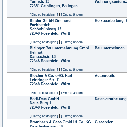
Turmstr. 15
Wohnungsuntern.,
72351
Geislingen, Balingen
|
[ Eintrag bestätigen ]
[ Eintrag ändern ]
Binder GmbH Zimmerei-
Holzbearbeitung, 
Fachbetrieb
Schönbühlweg 13
72348
Rosenfeld, Württ
|
[ Eintrag bestätigen ]
[ Eintrag ändern ]
Bisinger Bauunternehmung GmbH,
Bauunternehmen
Helmut
Danbachstr. 13
72348
Rosenfeld, Württ
|
[ Eintrag bestätigen ]
[ Eintrag ändern ]
Blocher & Co. oHG, Karl
Automobile
Leidringer Str. 11
72348
Rosenfeld, Württ
|
[ Eintrag bestätigen ]
[ Eintrag ändern ]
Bodi-Data GmbH
Datenverarbeitung
Neue Burg 1
72348
Rosenfeld, Württ
|
[ Eintrag bestätigen ]
[ Eintrag ändern ]
Brombach & Gess GmbH & Co. KG
Glasereien
Peterleshagweg 10