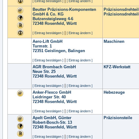
|
[ Eintrag bestätigen ]
[ Eintrag ändern ]
Beutter Präzisions-Komponenten
Präzisionsdrehtei
GmbH & Co. KG
Präzisionsdrehteil
Butzensteigleweg 4-6
72348
Rosenfeld, Württ
|
[ Eintrag bestätigen ]
[ Eintrag ändern ]
Aero-Lift GmbH
Maschinen
Turmstr. 1
72351
Geislingen, Balingen
|
[ Eintrag bestätigen ]
[ Eintrag ändern ]
AGR Brombach GmbH
KFZ-Werkstatt
Neue Str. 25
72348
Rosenfeld, Württ
|
[ Eintrag bestätigen ]
[ Eintrag ändern ]
Anker-Flexco GmbH
Hebezeuge
Leidringer Str. 40
72348
Rosenfeld, Württ
|
[ Eintrag bestätigen ]
[ Eintrag ändern ]
Apelt GmbH, Günter
Präzisionsteile
Robert-Bosch-Str. 13
72348
Rosenfeld, Württ
|
[ Eintrag bestätigen ]
[ Eintrag ändern ]