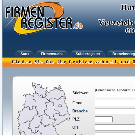
Start
Firmensuche
Städteregister
Branchenreg
(Firmensuche, Produkte, Di
Stichwort
Firma
Branche
PLZ
Ort