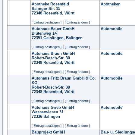
Apotheke Rosenfeld
Apotheken
Balinger Str. 15
72348
Rosenfeld, Württ
|
[ Eintrag bestätigen ]
[ Eintrag ändern ]
Autohaus Bauer GmbH
Automobile
Blütenweg 14
72351
Geislingen, Balingen
|
[ Eintrag bestätigen ]
[ Eintrag ändern ]
Autohaus Braun GmbH
Automobile
Robert-Bosch-Str. 30
72348
Rosenfeld, Württ
|
[ Eintrag bestätigen ]
[ Eintrag ändern ]
Autohaus Fritz Braun GmbH & Co.
Automobile
KG
Robert-Bosch-Str. 30
72348
Rosenfeld, Württ
|
[ Eintrag bestätigen ]
[ Eintrag ändern ]
Autohaus Grieb GmbH
Automobile
Wasserwiesen 31
72336
Balingen
|
[ Eintrag bestätigen ]
[ Eintrag ändern ]
Bauprojekt GmbH
Bau- u. Siedlungs