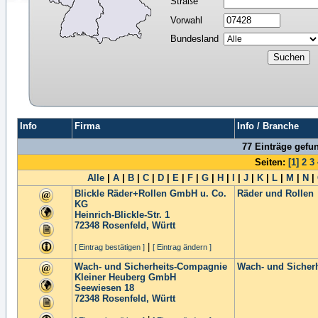
Straße
Vorwahl
Bundesland
Info
Firma
Info / Branche
77 Einträge gefu
Seiten:
[1]
2
3
Alle
|
A
|
B
|
C
|
D
|
E
|
F
|
G
|
H
|
I
|
J
|
K
|
L
|
M
|
N
|
Blickle Räder+Rollen GmbH u. Co.
Räder und Rollen
KG
Heinrich-Blickle-Str. 1
72348
Rosenfeld, Württ
|
[ Eintrag bestätigen ]
[ Eintrag ändern ]
Wach- und Sicherheits-Compagnie
Wach- und Sicher
Kleiner Heuberg GmbH
Seewiesen 18
72348
Rosenfeld, Württ