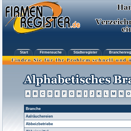
Start
Firmensuche
Städteregister
Branchenreg
A
B
C
D
E
F
G
H
I
J
K
L
M
N
O
Branche
Aalräuchereien
Abbeizbetriebe