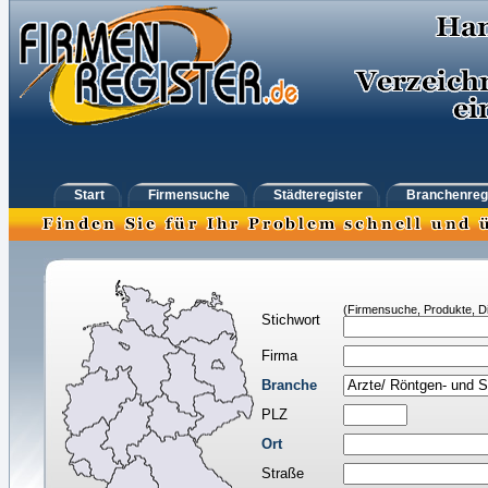
Start
Firmensuche
Städteregister
Branchenreg
(Firmensuche, Produkte, Di
Stichwort
Firma
Branche
PLZ
Ort
Straße