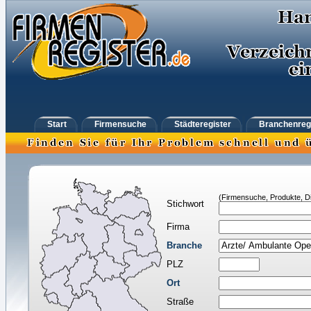
Start
Firmensuche
Städteregister
Branchenreg
(Firmensuche, Produkte, Di
Stichwort
Firma
Branche
PLZ
Ort
Straße