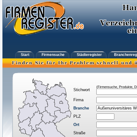
Start
Firmensuche
Städteregister
Branchenreg
(Firmensuche, Produkte, Di
Stichwort
Firma
Branche
PLZ
Ort
Straße