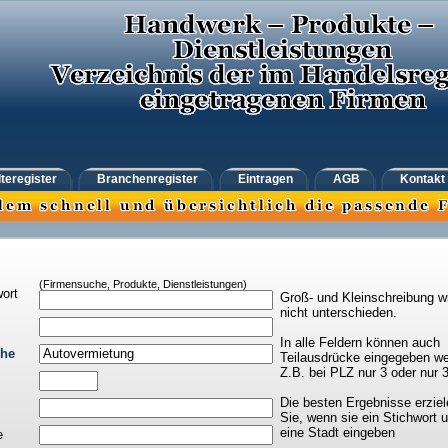
teregister
Branchenregister
Eintragen
AGB
Kontakt
(Firmensuche, Produkte, Dienstleistungen)
ort
Groß- und Kleinschreibung w
nicht unterschieden.
In alle Feldern können auch
che
Teilausdrücke eingegeben we
Z.B. bei PLZ nur 3 oder nur 
Die besten Ergebnisse erziel
Sie, wenn sie ein Stichwort 
eine Stadt eingeben
e