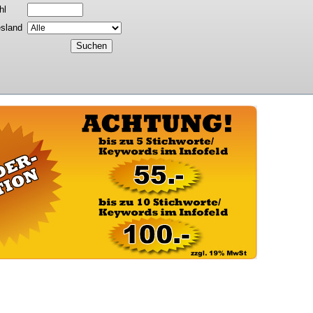
hl
sland