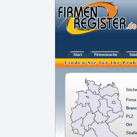
Start
Firmensuche
Städ
Stichw
Firma
Bran
PLZ
Ort
Straß