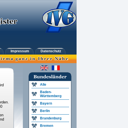
Impressum
Datenschutz
Alle
ird
Baden-
Württemberg
rden.
Bayern
30
Berlin
en
Brandenburg
und
Bremen