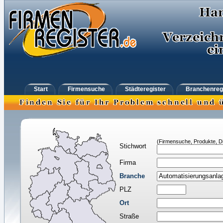
Start
Firmensuche
Städteregister
Branchenreg
(Firmensuche, Produkte, Di
Stichwort
Firma
Branche
PLZ
Ort
Straße