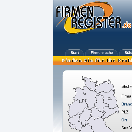
Start
Firmensuche
Städ
Stichw
Firma
Bran
PLZ
Ort
Straß