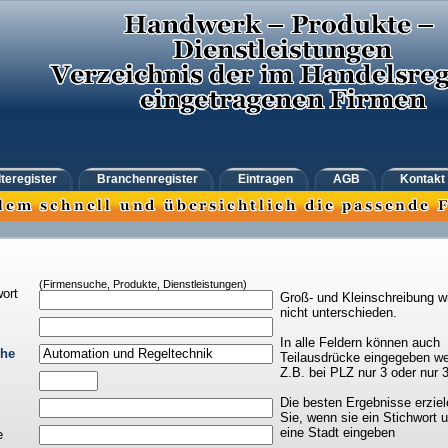
teregister
Branchenregister
Eintragen
AGB
Kontakt
(Firmensuche, Produkte, Dienstleistungen)
ort
Groß- und Kleinschreibung w
nicht unterschieden.
In alle Feldern können auch
che
Teilausdrücke eingegeben we
Z.B. bei PLZ nur 3 oder nur 
Die besten Ergebnisse erziel
Sie, wenn sie ein Stichwort 
eine Stadt eingeben
e