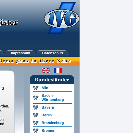
Impressum
Datenschutz
Alle
ird
Baden-
Württemberg
rden.
Bayern
30
Berlin
en
Brandenburg
und
Bremen