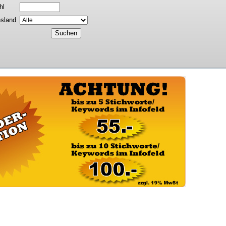
hl
sland