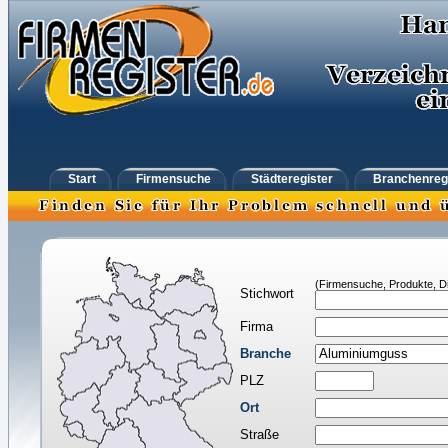
Start
Firmensuche
Städteregister
Branchenreg
(Firmensuche, Produkte, Di
Stichwort
Firma
Branche
PLZ
Ort
Straße