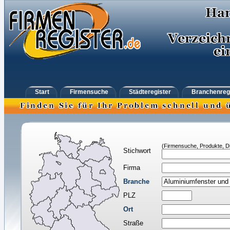
Start
Firmensuche
Städteregister
Branchenreg
(Firmensuche, Produkte, Di
Stichwort
Firma
Branche
PLZ
Ort
Straße