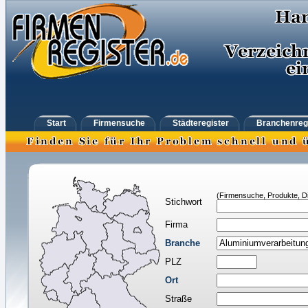
Start
Firmensuche
Städteregister
Branchenreg
(Firmensuche, Produkte, Di
Stichwort
Firma
Branche
PLZ
Ort
Straße