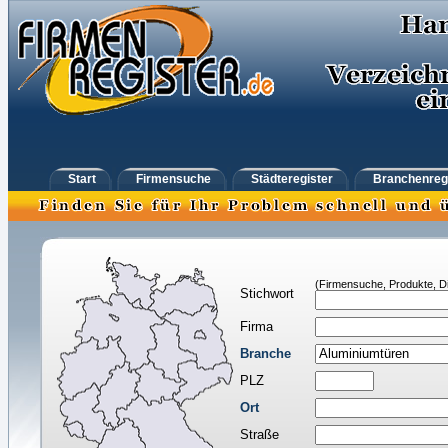
Start
Firmensuche
Städteregister
Branchenreg
(Firmensuche, Produkte, Di
Stichwort
Firma
Branche
PLZ
Ort
Straße