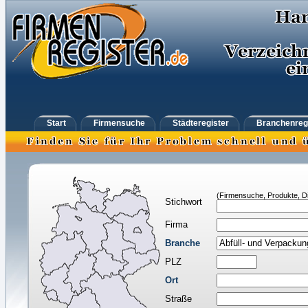
Start
Firmensuche
Städteregister
Branchenreg
(Firmensuche, Produkte, Di
Stichwort
Firma
Branche
PLZ
Ort
Straße