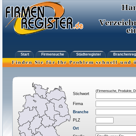
Start
Firmensuche
Städteregister
Branchenreg
(Firmensuche, Produkte, Di
Stichwort
Firma
Branche
PLZ
Ort