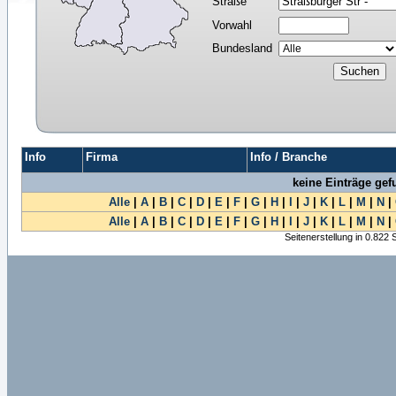
Straße
Vorwahl
Bundesland
Info
Firma
Info / Branche
keine Einträge ge
Alle
|
A
|
B
|
C
|
D
|
E
|
F
|
G
|
H
|
I
|
J
|
K
|
L
|
M
|
N
|
Alle
|
A
|
B
|
C
|
D
|
E
|
F
|
G
|
H
|
I
|
J
|
K
|
L
|
M
|
N
|
Seitenerstellung in 0.822