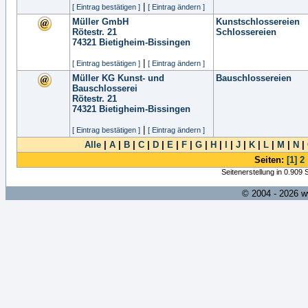
|
[ Eintrag bestätigen ]
[ Eintrag ändern ]
Müller GmbH
Kunstschlossereien
Rötestr. 21
Schlossereien
74321
Bietigheim-Bissingen
|
[ Eintrag bestätigen ]
[ Eintrag ändern ]
Müller KG Kunst- und
Bauschlossereien
Bauschlosserei
Rötestr. 21
74321
Bietigheim-Bissingen
|
[ Eintrag bestätigen ]
[ Eintrag ändern ]
Alle
|
A
|
B
|
C
|
D
|
E
|
F
|
G
|
H
|
I
|
J
|
K
|
L
|
M
|
N
|
Seiten:
[1]
2
Seitenerstellung in 0.909
© 2004 - 2026 w