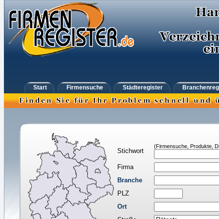
Start
Firmensuche
Städteregister
Branchenreg
(Firmensuche, Produkte, Di
Stichwort
Firma
Branche
PLZ
Ort