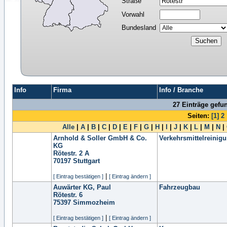
Straße
Vorwahl
Bundesland
Info
Firma
Info / Branche
27 Einträge gefu
Seiten:
[1]
2
Alle
|
A
|
B
|
C
|
D
|
E
|
F
|
G
|
H
|
I
|
J
|
K
|
L
|
M
|
N
|
Arnhold & Soller GmbH & Co.
Verkehrsmittelreinig
KG
Rötestr. 2 A
70197
Stuttgart
|
[ Eintrag bestätigen ]
[ Eintrag ändern ]
Auwärter KG, Paul
Fahrzeugbau
Rötestr. 6
75397
Simmozheim
|
[ Eintrag bestätigen ]
[ Eintrag ändern ]