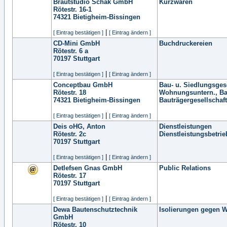
Brautstudio Schak GmbH
Kurzwaren
Rötestr. 16-1
74321
Bietigheim-Bissingen
|
[ Eintrag bestätigen ]
[ Eintrag ändern ]
CD-Mini GmbH
Buchdruckereien
Rötestr. 6 a
70197
Stuttgart
|
[ Eintrag bestätigen ]
[ Eintrag ändern ]
Conceptbau GmbH
Bau- u. Siedlungsges
Rötestr. 18
Wohnungsuntern., B
74321
Bietigheim-Bissingen
Bauträgergesellschaf
|
[ Eintrag bestätigen ]
[ Eintrag ändern ]
Deis oHG, Anton
Dienstleistungen
Rötestr. 2c
Dienstleistungsbetrie
70197
Stuttgart
|
[ Eintrag bestätigen ]
[ Eintrag ändern ]
Detlefsen Gnas GmbH
Public Relations
Rötestr. 17
70197
Stuttgart
|
[ Eintrag bestätigen ]
[ Eintrag ändern ]
Dewa Bautenschutztechnik
Isolierungen gegen W
GmbH
Rötestr. 10