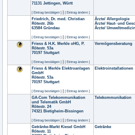
71131
Jettingen, Württ
|
[ Eintrag bestätigen ]
[ Eintrag ändern ]
Friedrich, Dr. med. Christian
Ärzte/ Allergologie
Rötestr. 26b
Ärzte/ Haut- und Ges
63584
Gründau
Ärzte/ Umweltmedizi
|
[ Eintrag bestätigen ]
[ Eintrag ändern ]
Friess & H.K. Merkle oHG, P.
Vermögensberatung
Rötestr. 53a
70197
Stuttgart
|
[ Eintrag bestätigen ]
[ Eintrag ändern ]
Friess & Merkle Elektroanlagen
Elektroinstallationen
GmbH
Rötestr. 53a
70197
Stuttgart
|
[ Eintrag bestätigen ]
[ Eintrag ändern ]
GA-Com Telekommunikation
Telekommunikation
und Telematik GmbH
Rötestr. 24
74321
Bietigheim-Bissingen
|
[ Eintrag bestätigen ]
[ Eintrag ändern ]
Getränke-Markt Kiesel GmbH
Getränke
Rötestr. 11