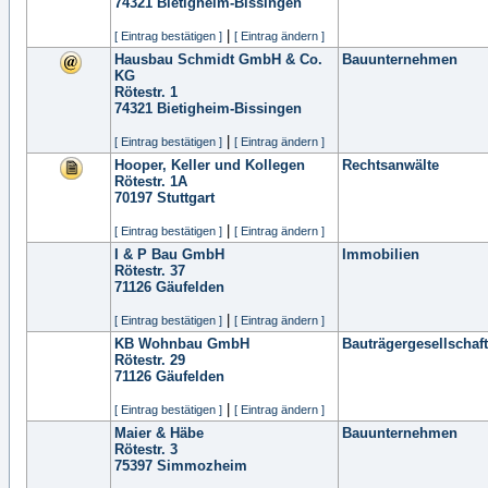
74321
Bietigheim-Bissingen
|
[ Eintrag bestätigen ]
[ Eintrag ändern ]
Hausbau Schmidt GmbH & Co.
Bauunternehmen
KG
Rötestr. 1
74321
Bietigheim-Bissingen
|
[ Eintrag bestätigen ]
[ Eintrag ändern ]
Hooper, Keller und Kollegen
Rechtsanwälte
Rötestr. 1A
70197
Stuttgart
|
[ Eintrag bestätigen ]
[ Eintrag ändern ]
I & P Bau GmbH
Immobilien
Rötestr. 37
71126
Gäufelden
|
[ Eintrag bestätigen ]
[ Eintrag ändern ]
KB Wohnbau GmbH
Bauträgergesellschaf
Rötestr. 29
71126
Gäufelden
|
[ Eintrag bestätigen ]
[ Eintrag ändern ]
Maier & Häbe
Bauunternehmen
Rötestr. 3
75397
Simmozheim