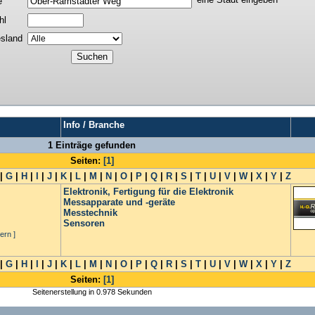
e
hl
sland
Info / Branche
1 Einträge gefunden
Seiten:
[1]
|
G
|
H
|
I
|
J
|
K
|
L
|
M
|
N
|
O
|
P
|
Q
|
R
|
S
|
T
|
U
|
V
|
W
|
X
|
Y
|
Z
Elektronik, Fertigung für die Elektronik
Messapparate und -geräte
Messtechnik
Sensoren
ern ]
|
G
|
H
|
I
|
J
|
K
|
L
|
M
|
N
|
O
|
P
|
Q
|
R
|
S
|
T
|
U
|
V
|
W
|
X
|
Y
|
Z
Seiten:
[1]
Seitenerstellung in 0.978 Sekunden