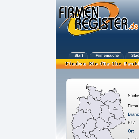
Start
Firmensuche
Städ
Stichw
Firma
Bran
PLZ
Ort