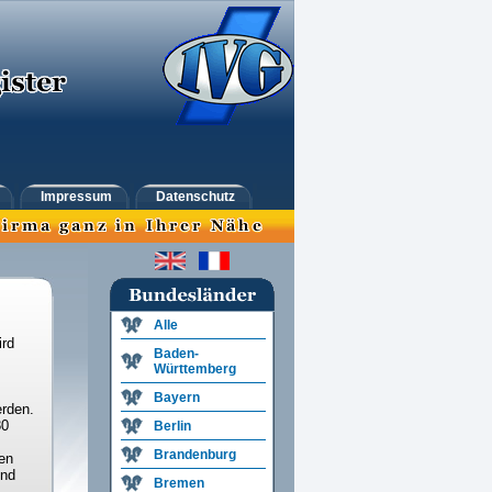
Impressum
Datenschutz
Alle
ird
Baden-
Württemberg
Bayern
rden.
30
Berlin
Brandenburg
en
und
Bremen