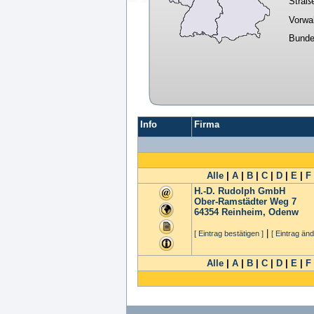
Straß
Vorwa
Bunde
Info
Firma
Alle
|
A
|
B
|
C
|
D
|
E
|
F
H.-D. Rudolph GmbH
Ober-Ramstädter Weg 7
64354
Reinheim, Odenw
|
[ Eintrag bestätigen ]
[ Eintrag änd
Alle
|
A
|
B
|
C
|
D
|
E
|
F