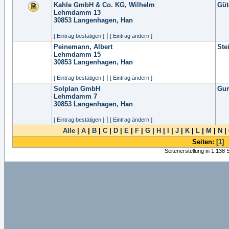
Kahle GmbH & Co. KG, Wilhelm
Güt
Lehmdamm 13
30853
Langenhagen, Han
|
[ Eintrag bestätigen ]
[ Eintrag ändern ]
Peinemann, Albert
Ste
Lehmdamm 15
30853
Langenhagen, Han
|
[ Eintrag bestätigen ]
[ Eintrag ändern ]
Solplan GmbH
Gu
Lehmdamm 7
30853
Langenhagen, Han
|
[ Eintrag bestätigen ]
[ Eintrag ändern ]
Alle
|
A
|
B
|
C
|
D
|
E
|
F
|
G
|
H
|
I
|
J
|
K
|
L
|
M
|
N
|
Seiten:
[1]
Seitenerstellung in 1.138