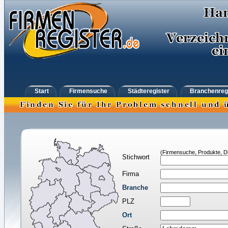
Start
Firmensuche
Städteregister
Branchenreg
(Firmensuche, Produkte, Di
Stichwort
Firma
Branche
PLZ
Ort