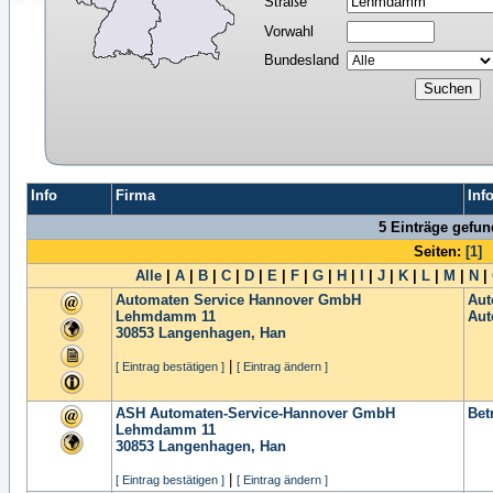
Straße
Vorwahl
Bundesland
Info
Firma
Inf
5 Einträge gefu
Seiten:
[1]
Alle
|
A
|
B
|
C
|
D
|
E
|
F
|
G
|
H
|
I
|
J
|
K
|
L
|
M
|
N
|
Automaten Service Hannover GmbH
Aut
Lehmdamm 11
Aut
30853
Langenhagen, Han
|
[ Eintrag bestätigen ]
[ Eintrag ändern ]
ASH Automaten-Service-Hannover GmbH
Bet
Lehmdamm 11
30853
Langenhagen, Han
|
[ Eintrag bestätigen ]
[ Eintrag ändern ]