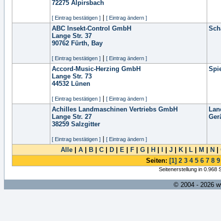
72275
Alpirsbach
|
[ Eintrag bestätigen ]
[ Eintrag ändern ]
ABC Insekt-Control GmbH
Sch
Lange Str. 37
90762
Fürth, Bay
|
[ Eintrag bestätigen ]
[ Eintrag ändern ]
Accord-Music-Herzing GmbH
Spi
Lange Str. 73
44532
Lünen
|
[ Eintrag bestätigen ]
[ Eintrag ändern ]
Achilles Landmaschinen Vertriebs GmbH
Lan
Lange Str. 27
Ger
38259
Salzgitter
|
[ Eintrag bestätigen ]
[ Eintrag ändern ]
Alle
|
A
|
B
|
C
|
D
|
E
|
F
|
G
|
H
|
I
|
J
|
K
|
L
|
M
|
N
|
Seiten:
[1]
2
3
4
5
6
7
8
9
Seitenerstellung in 0.968
© 2004 - 2026 w