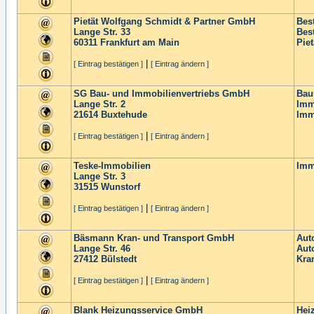
Pietät Wolfgang Schmidt & Partner GmbH
Best
Lange Str. 33
Bes
60311
Frankfurt am Main
Piet
|
[ Eintrag bestätigen ]
[ Eintrag ändern ]
SG Bau- und Immobilienvertriebs GmbH
Bau
Lange Str. 2
Imm
21614
Buxtehude
Imm
|
[ Eintrag bestätigen ]
[ Eintrag ändern ]
Teske-Immobilien
Imm
Lange Str. 3
31515
Wunstorf
|
[ Eintrag bestätigen ]
[ Eintrag ändern ]
Bäsmann Kran- und Transport GmbH
Aut
Lange Str. 46
Aut
27412
Bülstedt
Kra
|
[ Eintrag bestätigen ]
[ Eintrag ändern ]
Blank Heizungsservice GmbH
Hei