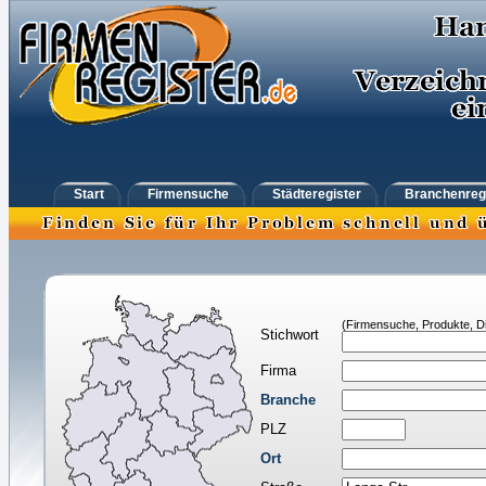
Start
Firmensuche
Städteregister
Branchenreg
(Firmensuche, Produkte, Di
Stichwort
Firma
Branche
PLZ
Ort