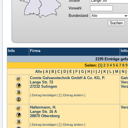
Straße
Vorwahl
Bundesland
Info
Firma
Info
2195 Einträge gef
Seiten:
[1]
2
3
4
5
6
7
8
9
Alle
|
A
|
B
|
C
|
D
|
E
|
F
|
G
|
H
|
I
|
J
|
K
|
L
|
M
|
N
|
Comte Galvanotechnik GmbH & Co. KG, P.
Gal
Lange Str. 72
Ver
27232
Sulingen
Ver
|
[ Eintrag bestätigen ]
[ Eintrag ändern ]
Haltermann, H.
Ver
Lange Str. 16 A
28870
Ottersberg
|
[ Eintrag bestätigen ]
[ Eintrag ändern ]