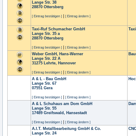
Lange Str. 38
28870
Ottersberg
|
[ Eintrag bestätigen ]
[ Eintrag ändern ]
Taxi-Ruf Schumacher GmbH
Taxi
Lange Str. 35 a
28870
Ottersberg
|
[ Eintrag bestätigen ]
[ Eintrag ändern ]
Weber GmbH, Hans-Werner
Bau
Lange Str. 22 A
31275
Lehrte, Hannover
|
[ Eintrag bestätigen ]
[ Eintrag ändern ]
A & L - Bau GmbH
Hoc
Lange Str. 67
07551
Gera
|
[ Eintrag bestätigen ]
[ Eintrag ändern ]
A & L Schuhaus am Dom GmbH
Dam
Lange Str. 55
17489
Greifswald, Hansestadt
|
[ Eintrag bestätigen ]
[ Eintrag ändern ]
A.I.T. Metallbearbeitung GmbH & Co.
CNC
Lange Str. 24