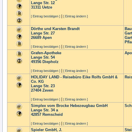
Lange Str. 12
31311
Uetze
|
[ Eintrag bestätigen ]
[ Eintrag ändern ]
Dörthe und Karsten Brandt
Bau
Lange Str. 27
Gar
26689
Apen
Gar
Pfl
|
[ Eintrag bestätigen ]
[ Eintrag ändern ]
Grafen-Apotheke
Apo
Lange Str. 54
49356
Diepholz
|
[ Eintrag bestätigen ]
[ Eintrag ändern ]
HOLIDAY LAND - Reisebüro Eike Rolfs GmbH &
Rei
Co. KG
Lange Str. 23
27404
Zeven
|
[ Eintrag bestätigen ]
[ Eintrag ändern ]
Simplex vom Brocke Hebezeugbau GmbH
Sch
Lange Str. 34 a
42857
Remscheid
|
[ Eintrag bestätigen ]
[ Eintrag ändern ]
Spieler GmbH, J.
Ste