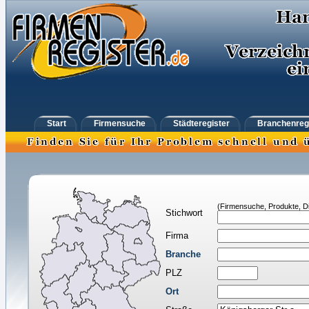
Start
Firmensuche
Städteregister
Branchenreg
(Firmensuche, Produkte, Di
Stichwort
Firma
Branche
PLZ
Ort