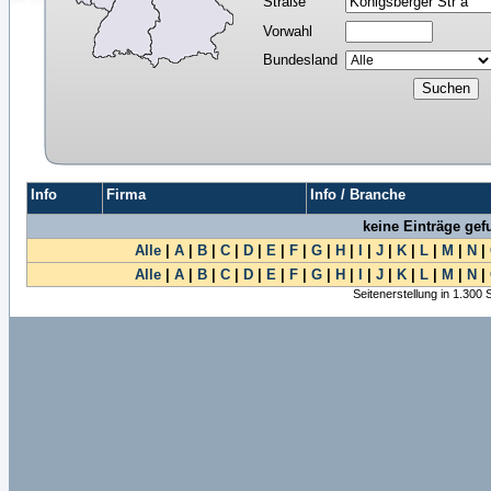
Straße
Vorwahl
Bundesland
Info
Firma
Info / Branche
keine Einträge ge
Alle
|
A
|
B
|
C
|
D
|
E
|
F
|
G
|
H
|
I
|
J
|
K
|
L
|
M
|
N
|
Alle
|
A
|
B
|
C
|
D
|
E
|
F
|
G
|
H
|
I
|
J
|
K
|
L
|
M
|
N
|
Seitenerstellung in 1.300