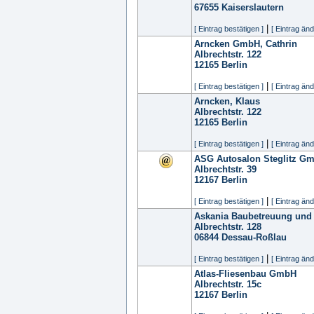
67655
Kaiserslautern
|
[ Eintrag bestätigen ]
[ Eintrag änd
Arncken GmbH, Cathrin
Albrechtstr. 122
12165
Berlin
|
[ Eintrag bestätigen ]
[ Eintrag änd
Arncken, Klaus
Albrechtstr. 122
12165
Berlin
|
[ Eintrag bestätigen ]
[ Eintrag änd
ASG Autosalon Steglitz G
Albrechtstr. 39
12167
Berlin
|
[ Eintrag bestätigen ]
[ Eintrag änd
Askania Baubetreuung un
Albrechtstr. 128
06844
Dessau-Roßlau
|
[ Eintrag bestätigen ]
[ Eintrag änd
Atlas-Fliesenbau GmbH
Albrechtstr. 15c
12167
Berlin