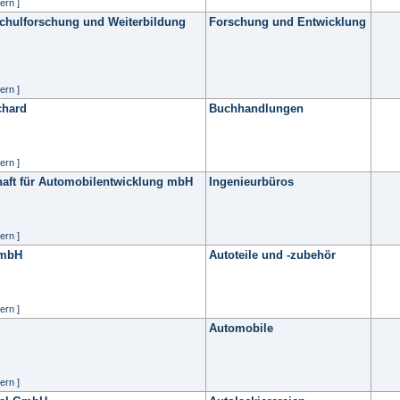
ern ]
schulforschung und Weiterbildung
Forschung und Entwicklung
ern ]
chard
Buchhandlungen
ern ]
aft für Automobilentwicklung mbH
Ingenieurbüros
ern ]
GmbH
Autoteile und -zubehör
ern ]
Automobile
ern ]