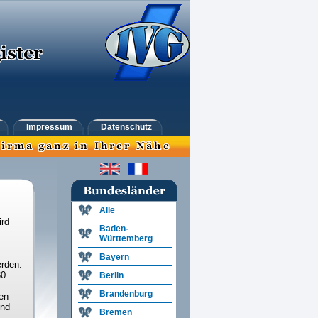
Impressum
Datenschutz
Alle
ird
Baden-
Württemberg
Bayern
rden.
30
Berlin
Brandenburg
en
und
Bremen