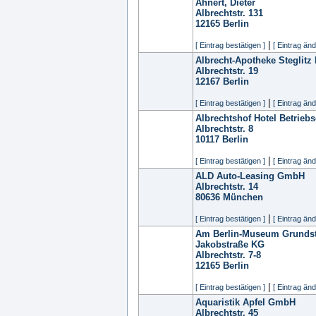
Ahnert, Dieter
Albrechtstr. 131
12165
Berlin
|
[ Eintrag bestätigen ]
[ Eintrag änd
Albrecht-Apotheke Steglitz 
Albrechtstr. 19
12167
Berlin
|
[ Eintrag bestätigen ]
[ Eintrag änd
Albrechtshof Hotel Betrieb
Albrechtstr. 8
10117
Berlin
|
[ Eintrag bestätigen ]
[ Eintrag änd
ALD Auto-Leasing GmbH
Albrechtstr. 14
80636
München
|
[ Eintrag bestätigen ]
[ Eintrag änd
Am Berlin-Museum Grundstü
Jakobstraße KG
Albrechtstr. 7-8
12165
Berlin
|
[ Eintrag bestätigen ]
[ Eintrag änd
Aquaristik Apfel GmbH
Albrechtstr. 45