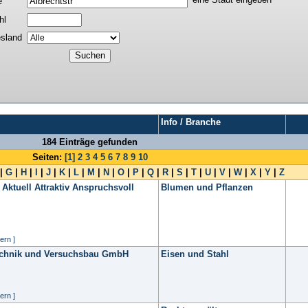
e
hl
sland
Info / Branche
184 Einträge gefunden
Seiten:
[1]
2
3
4
5
6
7
8
9
10
|
G
|
H
|
I
|
J
|
K
|
L
|
M
|
N
|
O
|
P
|
Q
|
R
|
S
|
T
|
U
|
V
|
W
|
X
|
Y
|
Z
 Aktuell Attraktiv Anspruchsvoll
Blumen und Pflanzen
ern ]
technik und Versuchsbau GmbH
Eisen und Stahl
ern ]