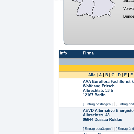
Straß
Vorwa
Bunde
Info
Firma
Alle
|
A
|
B
|
C
|
D
|
E
|
F
AAA Euroflora Fachfloristik
Wolfgang Fritsch
Albrechtstr. 53 b
12167
Berlin
|
[ Eintrag bestätigen ]
[ Eintrag änd
AEVD Alternative Energie
Albrechtstr. 48
06844
Dessau-Roßlau
|
[ Eintrag bestätigen ]
[ Eintrag änd