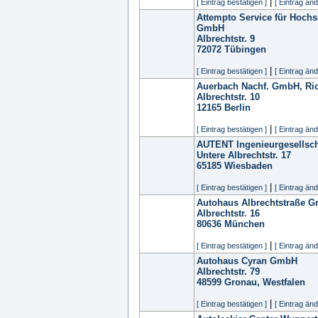
|
[ Eintrag bestätigen ]
[ Eintrag änd
Attempto Service für Hoch
GmbH
Albrechtstr. 9
72072
Tübingen
|
[ Eintrag bestätigen ]
[ Eintrag änd
Auerbach Nachf. GmbH, Ri
Albrechtstr. 10
12165
Berlin
|
[ Eintrag bestätigen ]
[ Eintrag änd
AUTENT Ingenieurgesellsch
Untere Albrechtstr. 17
65185
Wiesbaden
|
[ Eintrag bestätigen ]
[ Eintrag änd
Autohaus Albrechtstraße 
Albrechtstr. 16
80636
München
|
[ Eintrag bestätigen ]
[ Eintrag änd
Autohaus Cyran GmbH
Albrechtstr. 79
48599
Gronau, Westfalen
|
[ Eintrag bestätigen ]
[ Eintrag änd