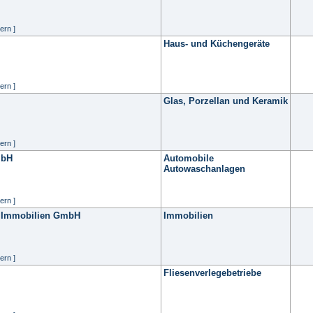
ern ]
Haus- und Küchengeräte
ern ]
Glas, Porzellan und Keramik
ern ]
mbH
Automobile
Autowaschanlagen
ern ]
d Immobilien GmbH
Immobilien
ern ]
Fliesenverlegebetriebe