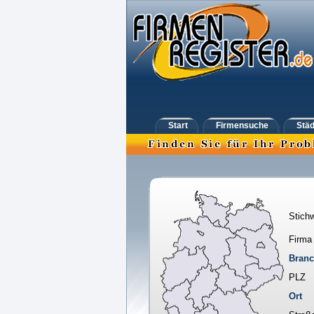
Start
Firmensuche
Städ
Stichw
Firma
Bran
PLZ
Ort