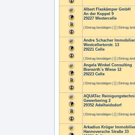
Albert Flaskämper GmbH
An der Koppel 9
29227
Westercelle
|
[ Eintrag bestätigen ]
[ Eintrag änd
Andre Schacher Immobilie
Westcellertorstr. 13
29221
Celle
|
[ Eintrag bestätigen ]
[ Eintrag änd
Angela Winkel Consulting
Bierwirth`s Wiese 12
29223
Celle
|
[ Eintrag bestätigen ]
[ Eintrag änd
AQUATec Reinigungstechnik
Gewerbering 2
29352
Adelheidsdorf
|
[ Eintrag bestätigen ]
[ Eintrag änd
Arkadius Krüger Immobili
Hannoversche Straße 33