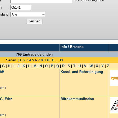
e
hl
sland
Info / Branche
769 Einträge gefunden
Seiten:
[1]
2
3
4
5
6
7
8
9
10
11
..
39
|
G
|
H
|
I
|
J
|
K
|
L
|
M
|
N
|
O
|
P
|
Q
|
R
|
S
|
T
|
U
|
V
|
W
|
X
|
Y
|
Z
mbH
Kanal- und Rohrreinigung
ern ]
, Fritz
Bürokommunikation
ern ]