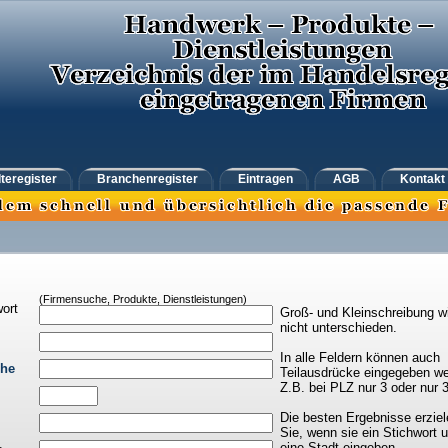
teregister
Branchenregister
Eintragen
AGB
Kontakt
(Firmensuche, Produkte, Dienstleistungen)
ort
Groß- und Kleinschreibung w
nicht unterschieden.
In alle Feldern können auch
che
Teilausdrücke eingegeben we
Z.B. bei PLZ nur 3 oder nur 
Die besten Ergebnisse erziel
Sie, wenn sie ein Stichwort 
eine Stadt eingeben