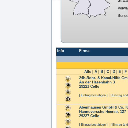
Straß
Vorwa
Bunde
Info
Firma
Alle
|
A
|
B
|
C
|
D
|
E
|
F
24h-Rohr- & Kanal-Hilfe G
An der Hasenbahn 3
29223
Celle
|
[ Eintrag bestätigen ]
[ Eintrag änd
Abenhausen GmbH & Co. KG
Hannoversche Heerstr. 127
29227
Celle
|
[ Eintrag bestätigen ]
[ Eintrag änd