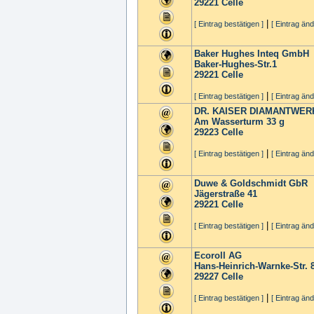
29221
Celle
|
[ Eintrag bestätigen ]
[ Eintrag änd
Baker Hughes Inteq GmbH
Baker-Hughes-Str.1
29221
Celle
|
[ Eintrag bestätigen ]
[ Eintrag änd
DR. KAISER DIAMANTWER
Am Wasserturm 33 g
29223
Celle
|
[ Eintrag bestätigen ]
[ Eintrag änd
Duwe & Goldschmidt GbR
Jägerstraße 41
29221
Celle
|
[ Eintrag bestätigen ]
[ Eintrag änd
Ecoroll AG
Hans-Heinrich-Warnke-Str. 
29227
Celle
|
[ Eintrag bestätigen ]
[ Eintrag änd