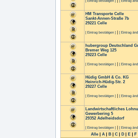
|
[ Eintrag bestätigen ]
[ Eintrag änd
HM Transporte Celle
Sankt-Annen-Straße 7b
29221
Celle
|
[ Eintrag bestätigen ]
[ Eintrag änd
hubergroup Deutschland 
Bremer Weg 125
29223
Celle
|
[ Eintrag bestätigen ]
[ Eintrag änd
Hüdig GmbH & Co. KG
Heinrich-Hüdig-Str. 2
29227
Celle
|
[ Eintrag bestätigen ]
[ Eintrag änd
Landwirtschaftliches Lohn
Gewerbering 5
29352
Adelheidsdorf
|
[ Eintrag bestätigen ]
[ Eintrag änd
Alle
|
A
|
B
|
C
|
D
|
E
|
F