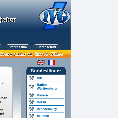
Impressum
Datenschutz
Alle
ird
Baden-
Württemberg
Bayern
rden.
30
Berlin
Brandenburg
en
und
Bremen