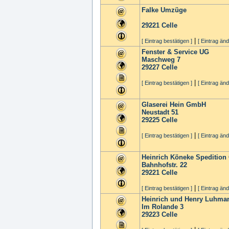
Falke Umzüge
29221
Celle
|
[ Eintrag bestätigen ]
[ Eintrag änd
Fenster & Service UG
Maschweg 7
29227
Celle
|
[ Eintrag bestätigen ]
[ Eintrag änd
Glaserei Hein GmbH
Neustadt 51
29225
Celle
|
[ Eintrag bestätigen ]
[ Eintrag änd
Heinrich Köneke Speditio
Bahnhofstr. 22
29221
Celle
|
[ Eintrag bestätigen ]
[ Eintrag änd
Heinrich und Henry Luhm
Im Rolande 3
29223
Celle