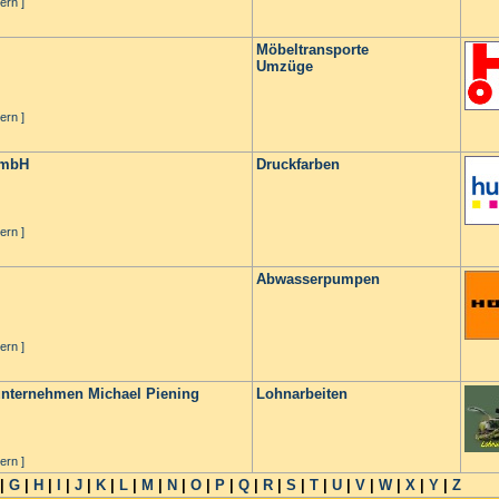
ern ]
Möbeltransporte
Umzüge
ern ]
GmbH
Druckfarben
ern ]
Abwasserpumpen
ern ]
unternehmen Michael Piening
Lohnarbeiten
ern ]
|
G
|
H
|
I
|
J
|
K
|
L
|
M
|
N
|
O
|
P
|
Q
|
R
|
S
|
T
|
U
|
V
|
W
|
X
|
Y
|
Z