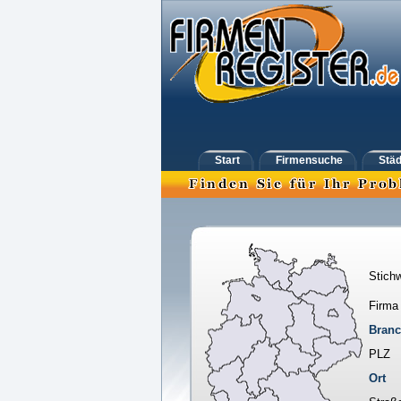
Start
Firmensuche
Städ
Stichw
Firma
Bran
PLZ
Ort