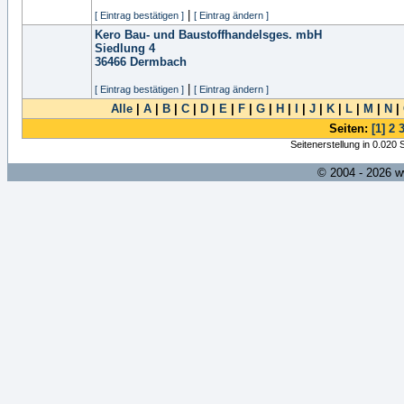
|
[ Eintrag bestätigen ]
[ Eintrag ändern ]
Kero Bau- und Baustoffhandelsges. mbH
Siedlung 4
36466
Dermbach
|
[ Eintrag bestätigen ]
[ Eintrag ändern ]
Alle
|
A
|
B
|
C
|
D
|
E
|
F
|
G
|
H
|
I
|
J
|
K
|
L
|
M
|
N
|
Seiten:
[1]
2
Seitenerstellung in 0.020
© 2004 - 2026 w