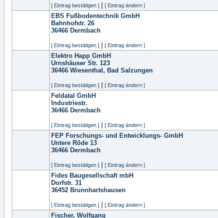
|
[ Eintrag bestätigen ]
[ Eintrag ändern ]
EBS Fußbodentechnik GmbH
Bahnhofstr. 26
36466
Dermbach
|
[ Eintrag bestätigen ]
[ Eintrag ändern ]
Elektro Happ GmbH
Urnshäuser Str. 123
36466
Wiesenthal, Bad Salzungen
|
[ Eintrag bestätigen ]
[ Eintrag ändern ]
Feldatal GmbH
Industriestr.
36466
Dermbach
|
[ Eintrag bestätigen ]
[ Eintrag ändern ]
FEP Forschungs- und Entwicklungs- GmbH
Untere Röde 13
36466
Dermbach
|
[ Eintrag bestätigen ]
[ Eintrag ändern ]
Fides Baugesellschaft mbH
Dorfstr. 31
36452
Brunnhartshausen
|
[ Eintrag bestätigen ]
[ Eintrag ändern ]
Fischer, Wolfgang