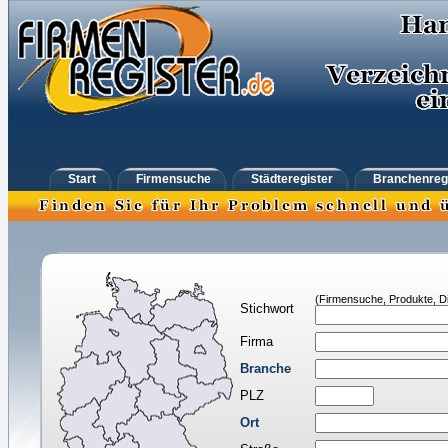
Start
Firmensuche
Städteregister
Branchenreg
(Firmensuche, Produkte, Di
Stichwort
Firma
Branche
PLZ
Ort