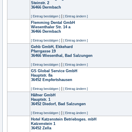
Steinstr. 2
36466
Dermbach
|
[ Eintrag bestätigen ]
[ Eintrag ändern ]
Flemming Dental GmbH
Wiesenthaler Str. 14 a
36466
Dermbach
|
[ Eintrag bestätigen ]
[ Eintrag ändern ]
Gehb GmbH, Ekkehard
Pfarrgasse 19
36466
Wiesenthal, Bad Salzungen
|
[ Eintrag bestätigen ]
[ Eintrag ändern ]
GS Global Service GmbH
Hauptstr. 8a
36452
Empfertshausen
|
[ Eintrag bestätigen ]
[ Eintrag ändern ]
Häfner GmbH
Hauptstr. 1
36452
Diedorf, Bad Salzungen
|
[ Eintrag bestätigen ]
[ Eintrag ändern ]
Hotel Katzenstein Betriebsges. mbH
Katzenstein 1
36452
Zella