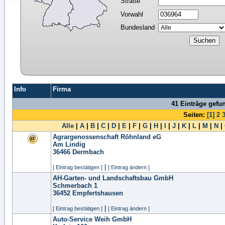
Straße
Vorwahl
Bundesland
Info
Firma
41 Einträge gefu
Seiten:
[1]
2
Alle
|
A
|
B
|
C
|
D
|
E
|
F
|
G
|
H
|
I
|
J
|
K
|
L
|
M
|
N
|
Agrargenossenschaft Röhnland eG
Am Lindig
36466
Dermbach
|
[ Eintrag bestätigen ]
[ Eintrag ändern ]
AH-Garten- und Landschaftsbau GmbH
Schmerbach 1
36452
Empfertshausen
|
[ Eintrag bestätigen ]
[ Eintrag ändern ]
Auto-Service Weih GmbH