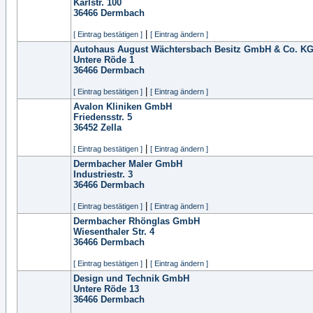
Karlstr. 100
36466
Dermbach
|
[ Eintrag bestätigen ]
[ Eintrag ändern ]
Autohaus August Wächtersbach Besitz GmbH & Co. K
Untere Röde 1
36466
Dermbach
|
[ Eintrag bestätigen ]
[ Eintrag ändern ]
Avalon Kliniken GmbH
Friedensstr. 5
36452
Zella
|
[ Eintrag bestätigen ]
[ Eintrag ändern ]
Dermbacher Maler GmbH
Industriestr. 3
36466
Dermbach
|
[ Eintrag bestätigen ]
[ Eintrag ändern ]
Dermbacher Rhönglas GmbH
Wiesenthaler Str. 4
36466
Dermbach
|
[ Eintrag bestätigen ]
[ Eintrag ändern ]
Design und Technik GmbH
Untere Röde 13
36466
Dermbach