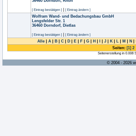
36460
Dorndorf, Rhön
|
[ Eintrag bestätigen ]
[ Eintrag ändern ]
Wolfram Wand- und Bedachungsbau GmbH
Lengsfelder Str. 1
36460
Dorndorf, Dietlas
|
[ Eintrag bestätigen ]
[ Eintrag ändern ]
Alle
|
A
|
B
|
C
|
D
|
E
|
F
|
G
|
H
|
I
|
J
|
K
|
L
|
M
|
N
|
Seiten:
[1]
2
Seitenerstellung in 0.008
© 2004 - 2026 w