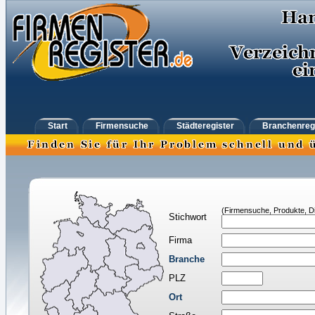
Start
Firmensuche
Städteregister
Branchenreg
(Firmensuche, Produkte, Di
Stichwort
Firma
Branche
PLZ
Ort