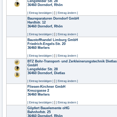
Lengsfelder Str. 28
36460
Dorndorf, Rhön
|
[ Eintrag bestätigen ]
[ Eintrag ändern ]
Baureparaturen Dorndorf GmbH
Hardtstr. 12
36460
Dorndorf, Rhön
|
[ Eintrag bestätigen ]
[ Eintrag ändern ]
Baustoffhandel Limburg GmbH
Friedrich-Engels-Str. 20
36460
Merlers
|
[ Eintrag bestätigen ]
[ Eintrag ändern ]
BTZ Bohr-Transport- und Zerkleinerungstechnik Dietlas
GmbH
Lengsfelder Str. 28
36460
Dorndorf, Dietlas
|
[ Eintrag bestätigen ]
[ Eintrag ändern ]
Fliesen-Kirchner GmbH
Kreuzgasse 2
36460
Merlers
|
[ Eintrag bestätigen ]
[ Eintrag ändern ]
Göpfert Bauelemente oHG
Bahnhofstr. 25
36460
Dorndorf, Rhön