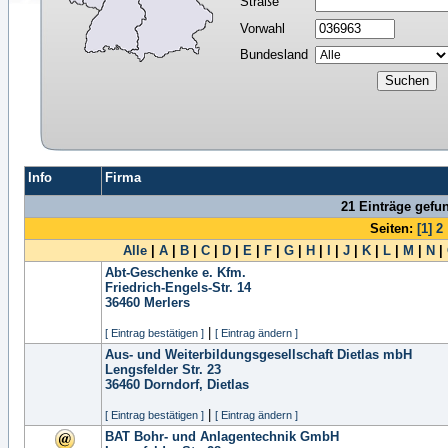
Straße
Vorwahl
Bundesland
Info
Firma
21 Einträge gefu
Seiten:
[1]
2
Alle
|
A
|
B
|
C
|
D
|
E
|
F
|
G
|
H
|
I
|
J
|
K
|
L
|
M
|
N
|
Abt-Geschenke e. Kfm.
Friedrich-Engels-Str. 14
36460
Merlers
|
[ Eintrag bestätigen ]
[ Eintrag ändern ]
Aus- und Weiterbildungsgesellschaft Dietlas mbH
Lengsfelder Str. 23
36460
Dorndorf, Dietlas
|
[ Eintrag bestätigen ]
[ Eintrag ändern ]
BAT Bohr- und Anlagentechnik GmbH