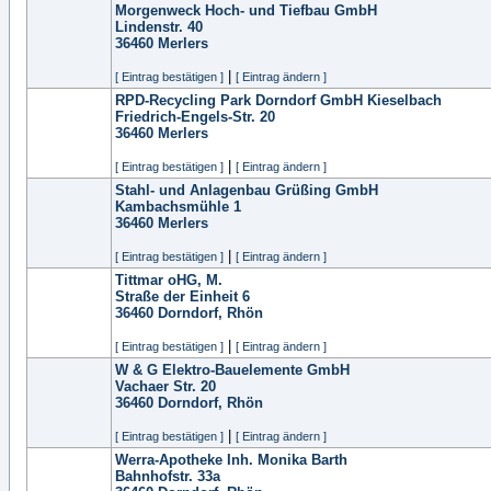
Morgenweck Hoch- und Tiefbau GmbH
Lindenstr. 40
36460
Merlers
|
[ Eintrag bestätigen ]
[ Eintrag ändern ]
RPD-Recycling Park Dorndorf GmbH Kieselbach
Friedrich-Engels-Str. 20
36460
Merlers
|
[ Eintrag bestätigen ]
[ Eintrag ändern ]
Stahl- und Anlagenbau Grüßing GmbH
Kambachsmühle 1
36460
Merlers
|
[ Eintrag bestätigen ]
[ Eintrag ändern ]
Tittmar oHG, M.
Straße der Einheit 6
36460
Dorndorf, Rhön
|
[ Eintrag bestätigen ]
[ Eintrag ändern ]
W & G Elektro-Bauelemente GmbH
Vachaer Str. 20
36460
Dorndorf, Rhön
|
[ Eintrag bestätigen ]
[ Eintrag ändern ]
Werra-Apotheke Inh. Monika Barth
Bahnhofstr. 33a