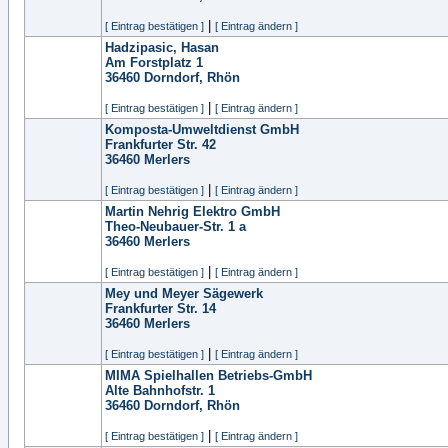
|
[ Eintrag bestätigen ]
[ Eintrag ändern ]
Hadzipasic, Hasan
Am Forstplatz 1
36460
Dorndorf, Rhön
|
[ Eintrag bestätigen ]
[ Eintrag ändern ]
Komposta-Umweltdienst GmbH
Frankfurter Str. 42
36460
Merlers
|
[ Eintrag bestätigen ]
[ Eintrag ändern ]
Martin Nehrig Elektro GmbH
Theo-Neubauer-Str. 1 a
36460
Merlers
|
[ Eintrag bestätigen ]
[ Eintrag ändern ]
Mey und Meyer Sägewerk
Frankfurter Str. 14
36460
Merlers
|
[ Eintrag bestätigen ]
[ Eintrag ändern ]
MIMA Spielhallen Betriebs-GmbH
Alte Bahnhofstr. 1
36460
Dorndorf, Rhön
|
[ Eintrag bestätigen ]
[ Eintrag ändern ]