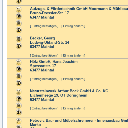
Aufzugs- & Fördertechnik GmbH Moormann & Mühlbau
Bruno-Dressler-Str. 17
63477
Maintal
|
[ Eintrag bestätigen ]
[ Eintrag ändern ]
Becker, Georg
Ludwig-Uhland-Str. 14
63477
Maintal
|
[ Eintrag bestätigen ]
[ Eintrag ändern ]
Hölz GmbH, Hans-Joachim
Spessartstr. 17
63477
Maintal
|
[ Eintrag bestätigen ]
[ Eintrag ändern ]
Natursteinwerk Arthur Bock GmbH & Co. KG
Eichenheege 19, OT Dörnigheim
63477
Maintal
|
[ Eintrag bestätigen ]
[ Eintrag ändern ]
Petrovic Bau- und Möbelschreinerei - Innenausbau Gm
Marko