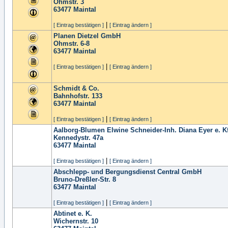
Ohmstr. 3
63477
Maintal
|
[ Eintrag bestätigen ]
[ Eintrag ändern ]
Planen Dietzel GmbH
Ohmstr. 6-8
63477
Maintal
|
[ Eintrag bestätigen ]
[ Eintrag ändern ]
Schmidt & Co.
Bahnhofstr. 133
63477
Maintal
|
[ Eintrag bestätigen ]
[ Eintrag ändern ]
Aalborg-Blumen Elwine Schneider-Inh. Diana Eyer e. Kf
Kennedystr. 47a
63477
Maintal
|
[ Eintrag bestätigen ]
[ Eintrag ändern ]
Abschlepp- und Bergungsdienst Central GmbH
Bruno-Dreßler-Str. 8
63477
Maintal
|
[ Eintrag bestätigen ]
[ Eintrag ändern ]
Abtinet e. K.
Wichernstr. 10