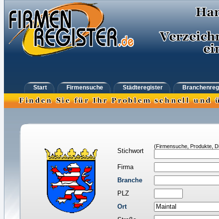
Start
Firmensuche
Städteregister
Branchenreg
(Firmensuche, Produkte, Di
Stichwort
Firma
Branche
PLZ
Ort