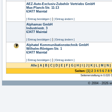
AEZ-Auto-Exclusiv-Zubehör Vertriebs GmbH
Max-Planck-Str. 11-13
63477
Maintal
|
[ Eintrag bestätigen ]
[ Eintrag ändern ]
Alphamax GmbH
Industriestr. 3
63477
Maintal
|
[ Eintrag bestätigen ]
[ Eintrag ändern ]
Alphatel Kommunikationstechnik GmbH
Wilhelm-Röntgen-Str. 1
63477
Maintal
|
[ Eintrag bestätigen ]
[ Eintrag ändern ]
Alle
|
A
|
B
|
C
|
D
|
E
|
F
|
G
|
H
|
I
|
J
|
K
|
L
|
M
|
N
|
Seiten:
[1]
2
3
4
5
6
7
8
Seitenerstellung in 0.020
© 2004 - 2026 w