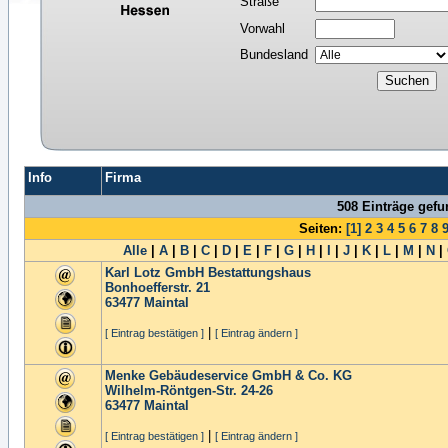
Straße
Vorwahl
Bundesland
Info
Firma
508 Einträge gef
Seiten:
[1]
2
3
4
5
6
7
8
Alle
|
A
|
B
|
C
|
D
|
E
|
F
|
G
|
H
|
I
|
J
|
K
|
L
|
M
|
N
|
Karl Lotz GmbH Bestattungshaus
Bonhoefferstr. 21
63477
Maintal
|
[ Eintrag bestätigen ]
[ Eintrag ändern ]
Menke Gebäudeservice GmbH & Co. KG
Wilhelm-Röntgen-Str. 24-26
63477
Maintal
|
[ Eintrag bestätigen ]
[ Eintrag ändern ]