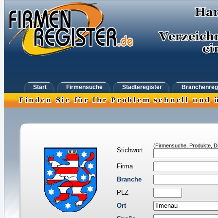
Start
Firmensuche
Städteregister
Branchenreg
(Firmensuche, Produkte, Di
Stichwort
Firma
Branche
PLZ
Ort