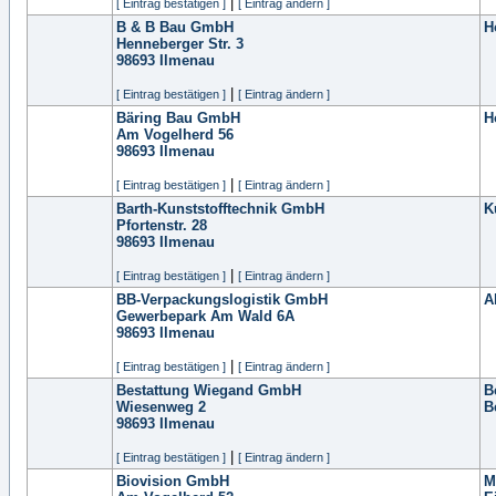
|
[ Eintrag bestätigen ]
[ Eintrag ändern ]
B & B Bau GmbH
H
Henneberger Str. 3
98693
Ilmenau
|
[ Eintrag bestätigen ]
[ Eintrag ändern ]
Bäring Bau GmbH
H
Am Vogelherd 56
98693
Ilmenau
|
[ Eintrag bestätigen ]
[ Eintrag ändern ]
Barth-Kunststofftechnik GmbH
K
Pfortenstr. 28
98693
Ilmenau
|
[ Eintrag bestätigen ]
[ Eintrag ändern ]
BB-Verpackungslogistik GmbH
A
Gewerbepark Am Wald 6A
98693
Ilmenau
|
[ Eintrag bestätigen ]
[ Eintrag ändern ]
Bestattung Wiegand GmbH
B
Wiesenweg 2
B
98693
Ilmenau
|
[ Eintrag bestätigen ]
[ Eintrag ändern ]
Biovision GmbH
M