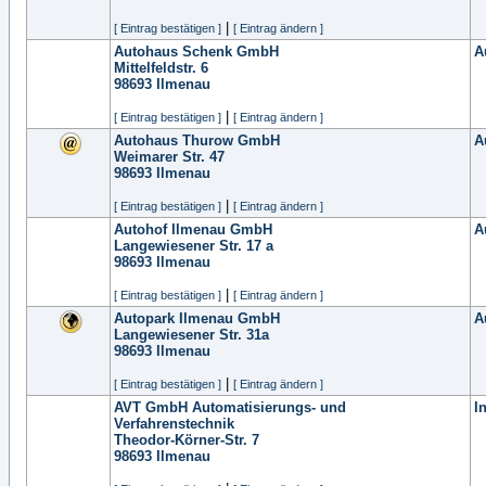
|
[ Eintrag bestätigen ]
[ Eintrag ändern ]
Autohaus Schenk GmbH
A
Mittelfeldstr. 6
98693
Ilmenau
|
[ Eintrag bestätigen ]
[ Eintrag ändern ]
Autohaus Thurow GmbH
A
Weimarer Str. 47
98693
Ilmenau
|
[ Eintrag bestätigen ]
[ Eintrag ändern ]
Autohof Ilmenau GmbH
A
Langewiesener Str. 17 a
98693
Ilmenau
|
[ Eintrag bestätigen ]
[ Eintrag ändern ]
Autopark Ilmenau GmbH
A
Langewiesener Str. 31a
98693
Ilmenau
|
[ Eintrag bestätigen ]
[ Eintrag ändern ]
AVT GmbH Automatisierungs- und
I
Verfahrenstechnik
Theodor-Körner-Str. 7
98693
Ilmenau