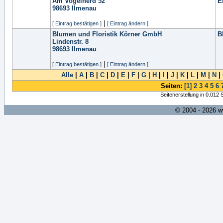
Am Vogelherd 52
E
98693
Ilmenau
|
[ Eintrag bestätigen ]
[ Eintrag ändern ]
Blumen und Floristik Körner GmbH
B
Lindenstr. 8
98693
Ilmenau
|
[ Eintrag bestätigen ]
[ Eintrag ändern ]
Alle
|
A
|
B
|
C
|
D
|
E
|
F
|
G
|
H
|
I
|
J
|
K
|
L
|
M
|
N
|
Seiten:
[1]
2
3
4
5
6
Seitenerstellung in 0.012
© 2004 - 2026 w