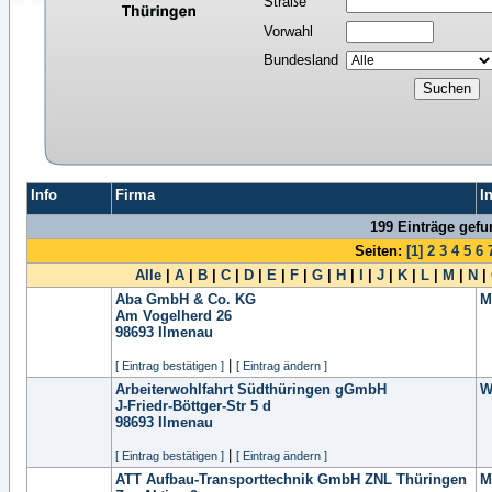
Straße
Vorwahl
Bundesland
Info
Firma
I
199 Einträge gef
Seiten:
[1]
2
3
4
5
6
Alle
|
A
|
B
|
C
|
D
|
E
|
F
|
G
|
H
|
I
|
J
|
K
|
L
|
M
|
N
|
Aba GmbH & Co. KG
M
Am Vogelherd 26
98693
Ilmenau
|
[ Eintrag bestätigen ]
[ Eintrag ändern ]
Arbeiterwohlfahrt Südthüringen gGmbH
W
J-Friedr-Böttger-Str 5 d
98693
Ilmenau
|
[ Eintrag bestätigen ]
[ Eintrag ändern ]
ATT Aufbau-Transporttechnik GmbH ZNL Thüringen
M