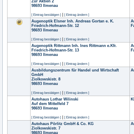
Zur Aktien 2
98693
Ilmenau
|
[ Eintrag bestätigen ]
[ Eintrag ändern ]
Augenoptik Elsner Inh. Andreas Gortan e. K.
A
Friedrich-Hofmann-Str. 12
F
98693
Ilmenau
|
[ Eintrag bestätigen ]
[ Eintrag ändern ]
Augenoptik Rittmann Inh. Ines Rittmann e.Kfr.
A
Friedrich-Hofmann-Str. 13
F
98693
Ilmenau
|
[ Eintrag bestätigen ]
[ Eintrag ändern ]
Ausbildungszentrum für Handel und Wirtschaft
A
GmbH
Ziolkowskistr. 8
98693
Ilmenau
|
[ Eintrag bestätigen ]
[ Eintrag ändern ]
Autohaus Lothar Wilinski
K
Auf dem Mittelfeld 7
98693
Ilmenau
|
[ Eintrag bestätigen ]
[ Eintrag ändern ]
Autohaus Pörlitz GmbH & Co. KG
A
Ziolkowskistr. 7
98693
Ilmenau