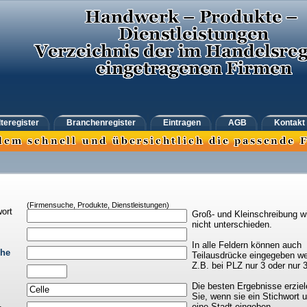
teregister
Branchenregister
Eintragen
AGB
Kontakt
(Firmensuche, Produkte, Dienstleistungen)
ort
Groß- und Kleinschreibung w
nicht unterschieden.
In alle Feldern können auch
che
Teilausdrücke eingegeben we
Z.B. bei PLZ nur 3 oder nur 
Die besten Ergebnisse erziel
Sie, wenn sie ein Stichwort 
eine Stadt eingeben