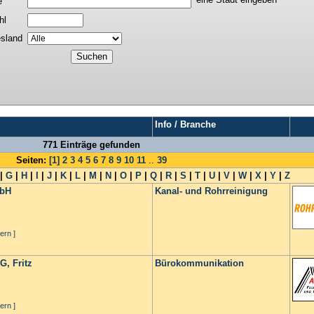
e
hl
sland
Info / Branche
771 Einträge gefunden
Seiten:
[1]
2
3
4
5
6
7
8
9
10
11
..
39
|
G
|
H
|
I
|
J
|
K
|
L
|
M
|
N
|
O
|
P
|
Q
|
R
|
S
|
T
|
U
|
V
|
W
|
X
|
Y
|
Z
mbH
Kanal- und Rohrreinigung
ern ]
, Fritz
Bürokommunikation
ern ]