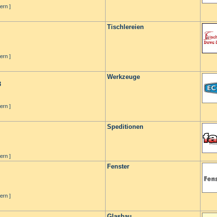
ern ]
Tischlereien
ern ]
Werkzeuge
8
ern ]
Speditionen
ern ]
Fenster
ern ]
Glasbau