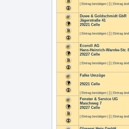
|
[ Eintrag bestätigen ]
[ Eintrag änd
Duwe & Goldschmidt GbR
Jägerstraße 41
29221
Celle
|
[ Eintrag bestätigen ]
[ Eintrag änd
Ecoroll AG
Hans-Heinrich-Warnke-Str. 
29227
Celle
|
[ Eintrag bestätigen ]
[ Eintrag änd
Falke Umzüge
29221
Celle
|
[ Eintrag bestätigen ]
[ Eintrag änd
Fenster & Service UG
Maschweg 7
29227
Celle
|
[ Eintrag bestätigen ]
[ Eintrag änd
Glaserei Hein GmbH