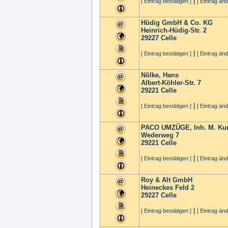
|
[ Eintrag bestätigen ]
[ Eintrag änd
Hüdig GmbH & Co. KG
Heinrich-Hüdig-Str. 2
29227
Celle
|
[ Eintrag bestätigen ]
[ Eintrag änd
Nölke, Hans
Albert-Köhler-Str. 7
29221
Celle
|
[ Eintrag bestätigen ]
[ Eintrag änd
PACO UMZÜGE, Inh. M. Kur
Wederweg 7
29221
Celle
|
[ Eintrag bestätigen ]
[ Eintrag änd
Roy & Alt GmbH
Heineckes Feld 2
29227
Celle
|
[ Eintrag bestätigen ]
[ Eintrag änd