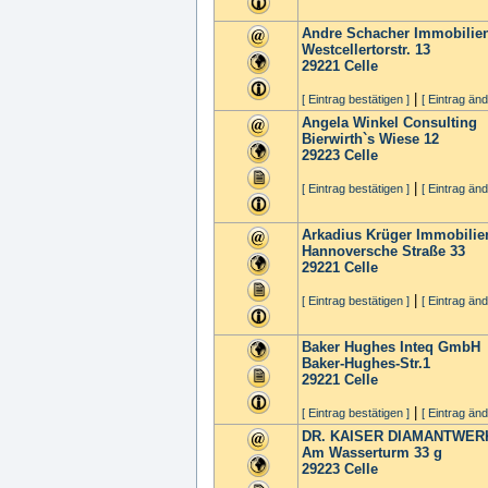
Andre Schacher Immobilie
Westcellertorstr. 13
29221
Celle
|
[ Eintrag bestätigen ]
[ Eintrag änd
Angela Winkel Consulting
Bierwirth`s Wiese 12
29223
Celle
|
[ Eintrag bestätigen ]
[ Eintrag änd
Arkadius Krüger Immobili
Hannoversche Straße 33
29221
Celle
|
[ Eintrag bestätigen ]
[ Eintrag änd
Baker Hughes Inteq GmbH
Baker-Hughes-Str.1
29221
Celle
|
[ Eintrag bestätigen ]
[ Eintrag änd
DR. KAISER DIAMANTWER
Am Wasserturm 33 g
29223
Celle