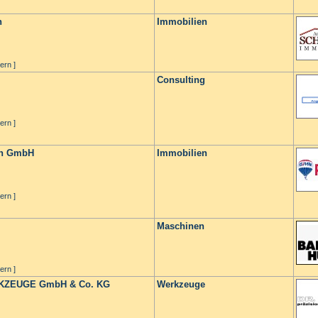
n
Immobilien
ern ]
Consulting
ern ]
en GmbH
Immobilien
ern ]
Maschinen
ern ]
KZEUGE GmbH & Co. KG
Werkzeuge