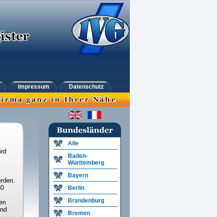
Impressum
Datenschutz
Alle
ird
Baden-
Württemberg
Bayern
rden.
30
Berlin
Brandenburg
en
und
Bremen