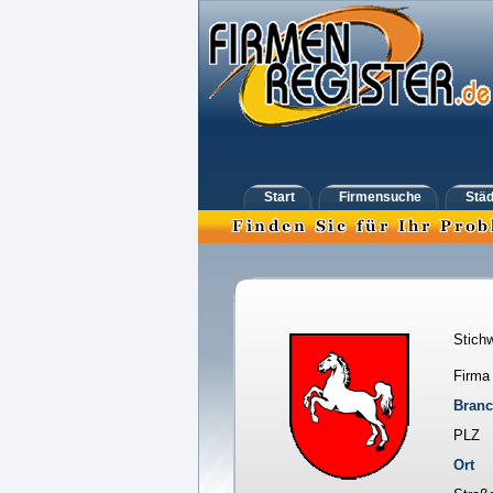
Start
Firmensuche
Städ
Stichw
Firma
Bran
PLZ
Ort