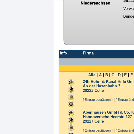
Straß
Vorwa
Bunde
Info
Firma
Alle
|
A
|
B
|
C
|
D
|
E
|
F
24h-Rohr- & Kanal-Hilfe G
An der Hasenbahn 3
29223
Celle
|
[ Eintrag bestätigen ]
[ Eintrag änd
Abenhausen GmbH & Co. KG
Hannoversche Heerstr. 127
29227
Celle
|
[ Eintrag bestätigen ]
[ Eintrag änd