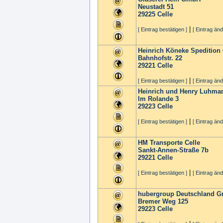
Neustadt 51
29225
Celle
|
[ Eintrag bestätigen ]
[ Eintrag änd
Heinrich Köneke Speditio
Bahnhofstr. 22
29221
Celle
|
[ Eintrag bestätigen ]
[ Eintrag änd
Heinrich und Henry Luhm
Im Rolande 3
29223
Celle
|
[ Eintrag bestätigen ]
[ Eintrag änd
HM Transporte Celle
Sankt-Annen-Straße 7b
29221
Celle
|
[ Eintrag bestätigen ]
[ Eintrag änd
hubergroup Deutschland 
Bremer Weg 125
29223
Celle