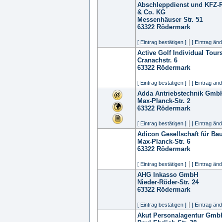
Abschleppdienst und KFZ-
& Co. KG
Messenhäuser Str. 51
63322
Rödermark
|
[ Eintrag bestätigen ]
[ Eintrag änd
Active Golf Individual Tou
Cranachstr. 6
63322
Rödermark
|
[ Eintrag bestätigen ]
[ Eintrag änd
Adda Antriebstechnik Gmb
Max-Planck-Str. 2
63322
Rödermark
|
[ Eintrag bestätigen ]
[ Eintrag änd
Adicon Gesellschaft für B
Max-Planck-Str. 6
63322
Rödermark
|
[ Eintrag bestätigen ]
[ Eintrag änd
AHG Inkasso GmbH
Nieder-Röder-Str. 24
63322
Rödermark
|
[ Eintrag bestätigen ]
[ Eintrag änd
Akut Personalagentur Gmb