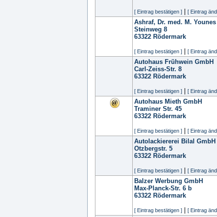
|
[ Eintrag bestätigen ]
[ Eintrag änd
Ashraf, Dr. med. M. Younes
Steinweg 8
63322
Rödermark
|
[ Eintrag bestätigen ]
[ Eintrag änd
Autohaus Frühwein GmbH
Carl-Zeiss-Str. 8
63322
Rödermark
|
[ Eintrag bestätigen ]
[ Eintrag änd
Autohaus Mieth GmbH
Traminer Str. 45
63322
Rödermark
|
[ Eintrag bestätigen ]
[ Eintrag änd
Autolackiererei Bilal GmbH
Otzbergstr. 5
63322
Rödermark
|
[ Eintrag bestätigen ]
[ Eintrag änd
Balzer Werbung GmbH
Max-Planck-Str. 6 b
63322
Rödermark
|
[ Eintrag bestätigen ]
[ Eintrag änd