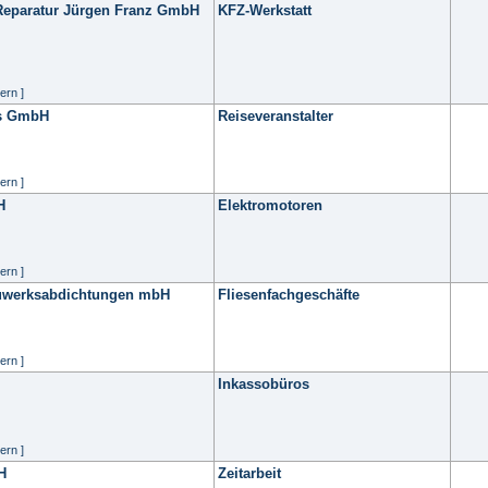
Reparatur Jürgen Franz GmbH
KFZ-Werkstatt
ern ]
rs GmbH
Reiseveranstalter
ern ]
H
Elektromotoren
ern ]
auwerksabdichtungen mbH
Fliesenfachgeschäfte
ern ]
Inkassobüros
ern ]
H
Zeitarbeit