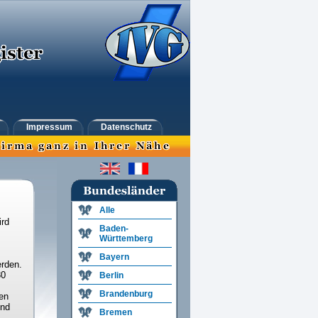
Impressum
Datenschutz
Alle
ird
Baden-
Württemberg
Bayern
rden.
30
Berlin
Brandenburg
en
und
Bremen