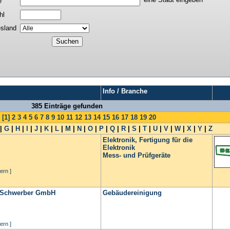
e
hl
sland
Info / Branche
385 Einträge gefunden
[1]
2
3
4
5
6
7
8
9
10
11
12
13
14
15
16
17
18
19
20
|
G
|
H
|
I
|
J
|
K
|
L
|
M
|
N
|
O
|
P
|
Q
|
R
|
S
|
T
|
U
|
V
|
W
|
X
|
Y
|
Z
Elektronik, Fertigung für die
Elektronik
Mess- und Prüfgeräte
ern ]
e Schwerber GmbH
Gebäudereinigung
ern ]