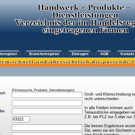
teregister
Branchenregister
Eintragen
AGB
Kontakt
(Firmensuche, Produkte, Dienstleistungen)
ort
Groß- und Kleinschreibung w
nicht unterschieden.
In alle Feldern können auch
che
Teilausdrücke eingegeben we
Z.B. bei PLZ nur 3 oder nur 
Die besten Ergebnisse erziel
Sie, wenn sie ein Stichwort 
eine Stadt eingeben