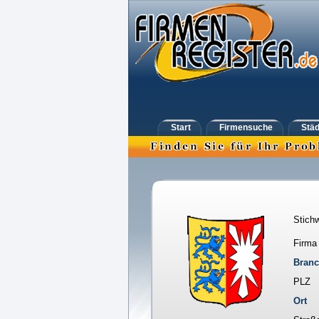
Start
Firmensuche
Städ
Stichw
Firma
Bran
PLZ
Ort