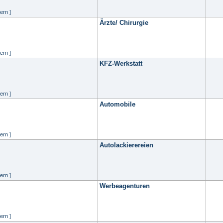
ern ]
Ärzte/ Chirurgie
ern ]
KFZ-Werkstatt
ern ]
Automobile
ern ]
Autolackierereien
ern ]
Werbeagenturen
ern ]