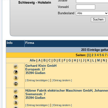
Straße
Vorwahl
Bundesland
Info
Firma
203 Einträge gef
Seiten:
[1]
2
3
4
5
6
7
Alle
|
A
|
B
|
C
|
D
|
E
|
F
|
G
|
H
|
I
|
J
|
K
|
L
|
M
|
N
|
Gerhard Klein GmbH
Europastr. 17
35394
Gießen
|
[ Eintrag bestätigen ]
[ Eintrag ändern ]
Hübner Fabrik elektrischer Maschinen GmbH, Johanne
Siemensstr. 7
35394
Gießen
|
[ Eintrag bestätigen ]
[ Eintrag ändern ]