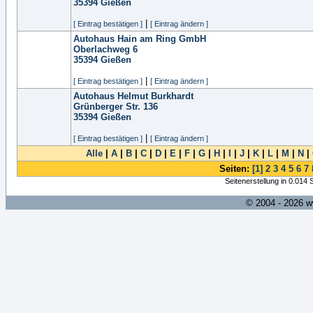
35394
Gießen
|
[ Eintrag bestätigen ]
[ Eintrag ändern ]
Autohaus Hain am Ring GmbH
Oberlachweg 6
35394
Gießen
|
[ Eintrag bestätigen ]
[ Eintrag ändern ]
Autohaus Helmut Burkhardt
Grünberger Str. 136
35394
Gießen
|
[ Eintrag bestätigen ]
[ Eintrag ändern ]
Alle
|
A
|
B
|
C
|
D
|
E
|
F
|
G
|
H
|
I
|
J
|
K
|
L
|
M
|
N
|
Seiten:
[1]
2
3
4
5
6
7
Seitenerstellung in 0.014
© 2004 - 2026 w