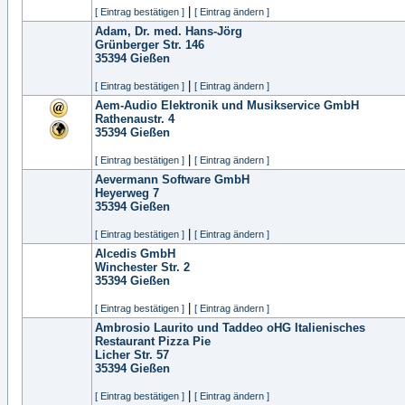
|
[ Eintrag bestätigen ]
[ Eintrag ändern ]
Adam, Dr. med. Hans-Jörg
Grünberger Str. 146
35394
Gießen
|
[ Eintrag bestätigen ]
[ Eintrag ändern ]
Aem-Audio Elektronik und Musikservice GmbH
Rathenaustr. 4
35394
Gießen
|
[ Eintrag bestätigen ]
[ Eintrag ändern ]
Aevermann Software GmbH
Heyerweg 7
35394
Gießen
|
[ Eintrag bestätigen ]
[ Eintrag ändern ]
Alcedis GmbH
Winchester Str. 2
35394
Gießen
|
[ Eintrag bestätigen ]
[ Eintrag ändern ]
Ambrosio Laurito und Taddeo oHG Italienisches
Restaurant Pizza Pie
Licher Str. 57
35394
Gießen
|
[ Eintrag bestätigen ]
[ Eintrag ändern ]