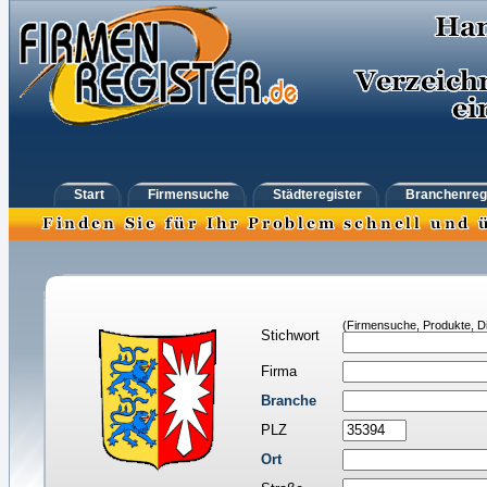
Start
Firmensuche
Städteregister
Branchenreg
(Firmensuche, Produkte, Di
Stichwort
Firma
Branche
PLZ
Ort