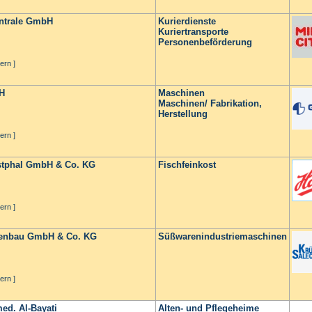
ntrale GmbH
Kurierdienste
Kuriertransporte
Personenbeförderung
ern ]
H
Maschinen
Maschinen/ Fabrikation,
Herstellung
ern ]
stphal GmbH & Co. KG
Fischfeinkost
ern ]
nenbau GmbH & Co. KG
Süßwarenindustriemaschinen
ern ]
ed. Al-Bayati
Alten- und Pflegeheime