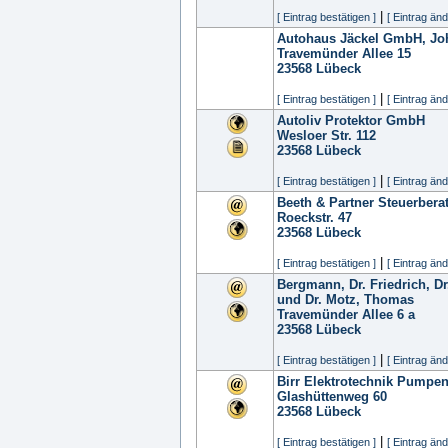
|
[ Eintrag bestätigen ]
[ Eintrag änd
Autohaus Jäckel GmbH, Jo
Travemünder Allee 15
23568
Lübeck
|
[ Eintrag bestätigen ]
[ Eintrag änd
Autoliv Protektor GmbH
Wesloer Str. 112
23568
Lübeck
|
[ Eintrag bestätigen ]
[ Eintrag änd
Beeth & Partner Steuerbera
Roeckstr. 47
23568
Lübeck
|
[ Eintrag bestätigen ]
[ Eintrag änd
Bergmann, Dr. Friedrich, Dr.
und Dr. Motz, Thomas
Travemünder Allee 6 a
23568
Lübeck
|
[ Eintrag bestätigen ]
[ Eintrag änd
Birr Elektrotechnik Pump
Glashüttenweg 60
23568
Lübeck
|
[ Eintrag bestätigen ]
[ Eintrag änd