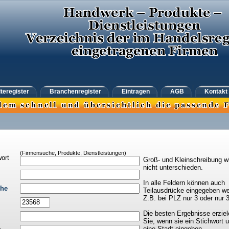
teregister
Branchenregister
Eintragen
AGB
Kontakt
(Firmensuche, Produkte, Dienstleistungen)
ort
Groß- und Kleinschreibung w
nicht unterschieden.
In alle Feldern können auch
che
Teilausdrücke eingegeben we
Z.B. bei PLZ nur 3 oder nur 
Die besten Ergebnisse erziel
Sie, wenn sie ein Stichwort 
eine Stadt eingeben