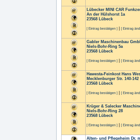
Lübecker MINI CAR Funkze
An der Hülshorst 1a
23568
Lübeck
|
[ Eintrag bestätigen ]
[ Eintrag änd
Gabler Maschinenbau Gmb
Niels-Bohr-Ring 5a
23568
Lübeck
|
[ Eintrag bestätigen ]
[ Eintrag änd
Hawesta-Feinkost Hans We
Mecklenburger Str. 140-142
23568
Lübeck
|
[ Eintrag bestätigen ]
[ Eintrag änd
Krüger & Salecker Maschi
Niels-Bohr-Ring 28
23568
Lübeck
|
[ Eintrag bestätigen ]
[ Eintrag änd
Alten- und Pflegeheim Dr. m