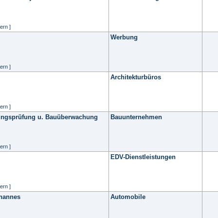
ern ]
Werbung
ern ]
Architekturbüros
ern ]
nungsprüfung u. Bauüberwachung
Bauunternehmen
ern ]
EDV-Dienstleistungen
ern ]
hannes
Automobile