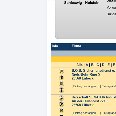
Straß
Vorwa
Bunde
Info
Firma
Alle
|
A
|
B
|
C
|
D
|
E
|
F
B.O.B. Sicherheitsdienst e.
Niels-Bohr-Ring 5
23568
Lübeck
|
[ Eintrag bestätigen ]
[ Eintrag änd
dataschalt SENATOR Indus
An der Hülshorst 7-9
23568
Lübeck
|
[ Eintrag bestätigen ]
[ Eintrag änd