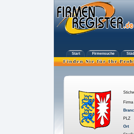
Start
Firmensuche
Städ
Stichw
Firma
Bran
PLZ
Ort