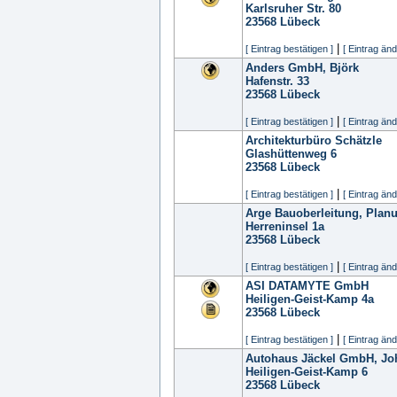
Karlsruher Str. 80
23568
Lübeck
|
[ Eintrag bestätigen ]
[ Eintrag änd
Anders GmbH, Björk
Hafenstr. 33
23568
Lübeck
|
[ Eintrag bestätigen ]
[ Eintrag änd
Architekturbüro Schätzle
Glashüttenweg 6
23568
Lübeck
|
[ Eintrag bestätigen ]
[ Eintrag änd
Arge Bauoberleitung, Pla
Herreninsel 1a
23568
Lübeck
|
[ Eintrag bestätigen ]
[ Eintrag änd
ASI DATAMYTE GmbH
Heiligen-Geist-Kamp 4a
23568
Lübeck
|
[ Eintrag bestätigen ]
[ Eintrag änd
Autohaus Jäckel GmbH, Jo
Heiligen-Geist-Kamp 6
23568
Lübeck