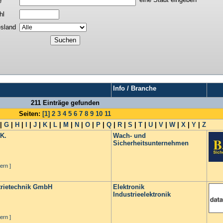
e
hl
sland
Info / Branche
211 Einträge gefunden
Seiten:
[1]
2
3
4
5
6
7
8
9
10
11
|
G
|
H
|
I
|
J
|
K
|
L
|
M
|
N
|
O
|
P
|
Q
|
R
|
S
|
T
|
U
|
V
|
W
|
X
|
Y
|
Z
 K.
Wach- und
Sicherheitsunternehmen
ern ]
trietechnik GmbH
Elektronik
Industrieelektronik
ern ]