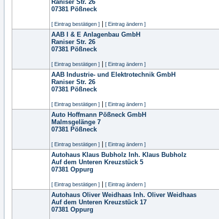
Raniser Str. 26
07381
Pößneck
|
[ Eintrag bestätigen ]
[ Eintrag ändern ]
AAB I & E Anlagenbau GmbH
Raniser Str. 26
07381
Pößneck
|
[ Eintrag bestätigen ]
[ Eintrag ändern ]
AAB Industrie- und Elektrotechnik GmbH
Raniser Str. 26
07381
Pößneck
|
[ Eintrag bestätigen ]
[ Eintrag ändern ]
Auto Hoffmann Pößneck GmbH
Malmsgelänge 7
07381
Pößneck
|
[ Eintrag bestätigen ]
[ Eintrag ändern ]
Autohaus Klaus Bubholz Inh. Klaus Bubholz
Auf dem Unteren Kreuzstück 5
07381
Oppurg
|
[ Eintrag bestätigen ]
[ Eintrag ändern ]
Autohaus Oliver Weidhaas Inh. Oliver Weidhaas
Auf dem Unteren Kreuzstück 17
07381
Oppurg