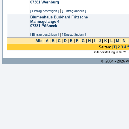
07381
Wernburg
|
[ Eintrag bestätigen ]
[ Eintrag ändern ]
Blumenhaus Burkhard Fritzsche
Malmsgelänge 4
07381
Pößneck
|
[ Eintrag bestätigen ]
[ Eintrag ändern ]
Alle
|
A
|
B
|
C
|
D
|
E
|
F
|
G
|
H
|
I
|
J
|
K
|
L
|
M
|
N
|
Seiten:
[1]
2
3
4
Seitenerstellung in 0.021
© 2004 - 2026 w