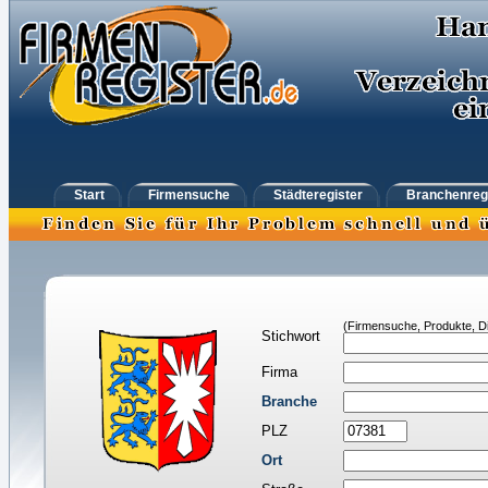
Start
Firmensuche
Städteregister
Branchenreg
(Firmensuche, Produkte, Di
Stichwort
Firma
Branche
PLZ
Ort