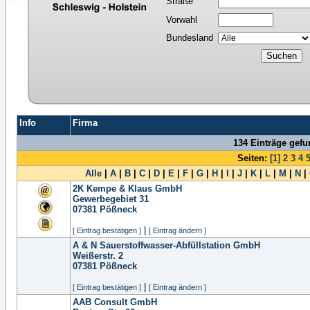
Straße
Vorwahl
Bundesland
Info
Firma
134 Einträge gef
Seiten:
[1]
2
3
4
Alle
|
A
|
B
|
C
|
D
|
E
|
F
|
G
|
H
|
I
|
J
|
K
|
L
|
M
|
N
|
2K Kempe & Klaus GmbH
Gewerbegebiet 31
07381
Pößneck
|
[ Eintrag bestätigen ]
[ Eintrag ändern ]
A & N Sauerstoffwasser-Abfüllstation GmbH
Weißerstr. 2
07381
Pößneck
|
[ Eintrag bestätigen ]
[ Eintrag ändern ]
AAB Consult GmbH