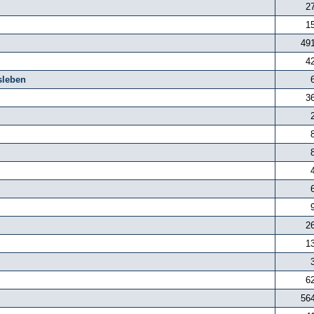
2
1
49
4
sleben
3
2
1
6
56