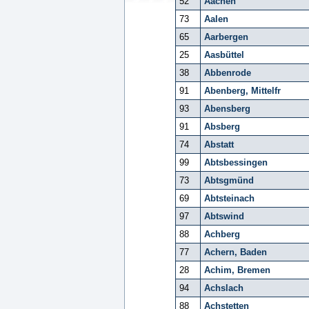
52
Aachen
73
Aalen
65
Aarbergen
25
Aasbüttel
38
Abbenrode
91
Abenberg, Mittelfr
93
Abensberg
91
Absberg
74
Abstatt
99
Abtsbessingen
73
Abtsgmünd
69
Abtsteinach
97
Abtswind
88
Achberg
77
Achern, Baden
28
Achim, Bremen
94
Achslach
88
Achstetten