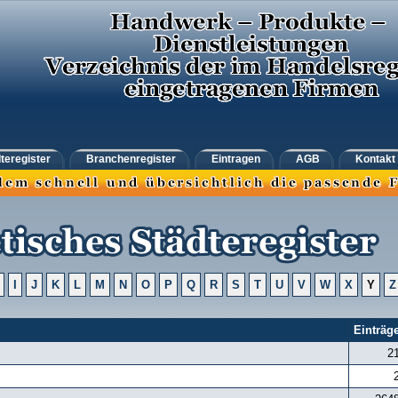
teregister
Branchenregister
Eintragen
AGB
Kontakt
I
J
K
L
M
N
O
P
Q
R
S
T
U
V
W
X
Y
Z
Einträg
2