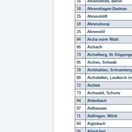
16
Ahrensfelde, Berlin
18
Ahrenshagen-Daskow
25
Ahrenshöft
18
Ahrenshoop
25
Ahrenviöl
94
Aicha vorm Wald
86
Aichach
73
Aichelberg, Kr Göpping
86
Aichen, Schwab
78
Aichhalden, Schramber
88
Aichstetten, Leutkirch i
72
Aichtal
73
Aichwald, Schurw
94
Aidenbach
97
Aidhausen
71
Aidlingen, Württ
84
Aiglsbach
56
Ailertchen