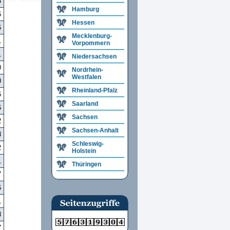
8
Hamburg
6
Hessen
6
Mecklenburg-
1
Vorpommern
1
Niedersachsen
0
Nordrhein-
Westfalen
0
Rheinland-Pfalz
6
Saarland
6
Sachsen
2
Sachsen-Anhalt
8
Schleswig-
2
Holstein
1
Thüringen
7
6
1
8
7