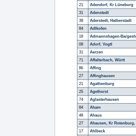
21
Adendorf, Kr Lüneburg
31
Adenstedt
38
Aderstedt, Halberstadt
84
Adlkofen
18
Admannshagen-Bargesh
08
Adorf, Vogtl
31
Aerzen
71
Affalterbach, Württ
86
Affing
27
Affinghausen
21
Agathenburg
25
Agethorst
74
Aglasterhausen
84
Aham
48
Ahaus
27
Ahausen, Kr Rotenbur
17
Ahlbeck