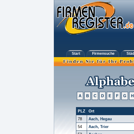
Start
Firmensuche
Städ
A
B
C
D
E
F
G
H
PLZ
Ort
78
Aach, Hegau
54
Aach, Trier