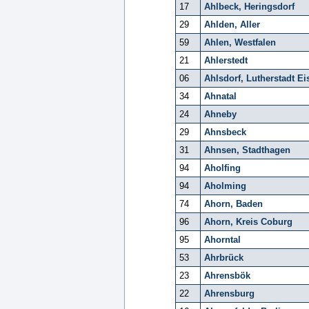
17
Ahlbeck, Heringsdorf
29
Ahlden, Aller
59
Ahlen, Westfalen
21
Ahlerstedt
06
Ahlsdorf, Lutherstadt Ei
34
Ahnatal
24
Ahneby
29
Ahnsbeck
31
Ahnsen, Stadthagen
94
Aholfing
94
Aholming
74
Ahorn, Baden
96
Ahorn, Kreis Coburg
95
Ahorntal
53
Ahrbrück
23
Ahrensbök
22
Ahrensburg