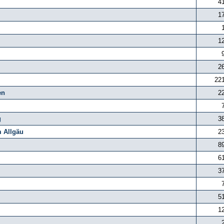
4
1
1
2
22
en
2
g
3
m Allgäu
2
8
6
3
5
1