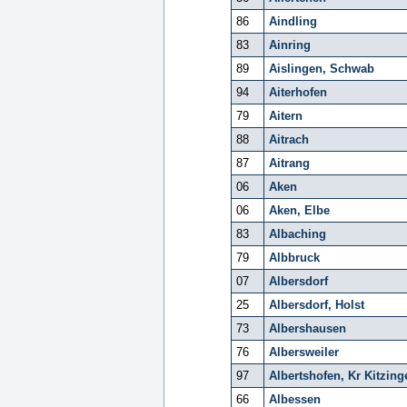
86
Aindling
83
Ainring
89
Aislingen, Schwab
94
Aiterhofen
79
Aitern
88
Aitrach
87
Aitrang
06
Aken
06
Aken, Elbe
83
Albaching
79
Albbruck
07
Albersdorf
25
Albersdorf, Holst
73
Albershausen
76
Albersweiler
97
Albertshofen, Kr Kitzing
66
Albessen