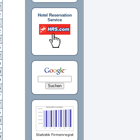
2
2
Hotel Reservation
Service
1
2
2
5
2
0
0
9
5
7
7
5
8
5
9