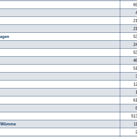
6
2
2
agen
5
2
5
4
5
1
6
51
g, Wümme
1