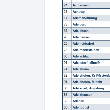
24
Achterwehr
25
Achtrup
17
Adamshoffnung
73
Adelberg
37
Adelebsen
98
Adelhausen
29
Adelheidsdorf
73
Adelmannsfelden
85
Adelschlag
91
Adelsdorf, Mittelfr
74
Adelsheim
82
Adelshofen, Kr Fürstenf
91
Adelshofen, Mittelfr
86
Adelsried, Augsburg
86
Adelzhausen
53
Adenau
38
Adenbüttel