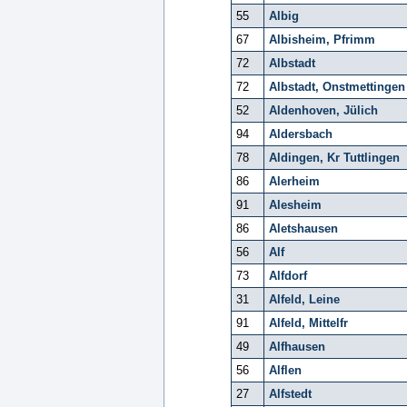
55
Albig
67
Albisheim, Pfrimm
72
Albstadt
72
Albstadt, Onstmettingen
52
Aldenhoven, Jülich
94
Aldersbach
78
Aldingen, Kr Tuttlingen
86
Alerheim
91
Alesheim
86
Aletshausen
56
Alf
73
Alfdorf
31
Alfeld, Leine
91
Alfeld, Mittelfr
49
Alfhausen
56
Alflen
27
Alfstedt