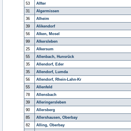
53
Alfter
31
Algermissen
36
Alheim
39
Alikendorf
56
Alken, Mosel
99
Alkersleben
25
Alkersum
55
Allenbach, Hunsrück
35
Allendorf, Eder
35
Allendorf, Lumda
56
Allendorf, Rhein-Lahn-Kr
55
Allenfeld
78
Allensbach
39
Alleringersleben
90
Allersberg
85
Allershausen, Oberbay
82
Alling, Oberbay