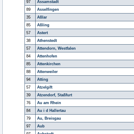
97
Assamstadt
89
Asselfingen
35
Aßlar
85
Aßling
57
Astert
38
Athenstedt
57
Attendorn, Westfalen
84
Attenhofen
85
Attenkirchen
88
Attenweiler
94
Atting
57
Atzelgift
39
Atzendorf, Staßfurt
76
Au am Rhein
84
Au i d Hallertau
79
Au, Breisgau
97
Aub
97
Aubstadt