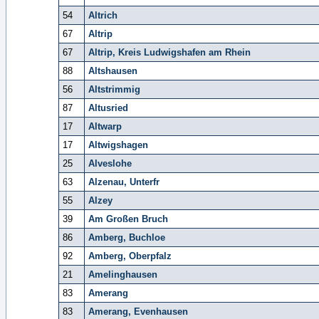
54
Altrich
67
Altrip
67
Altrip, Kreis Ludwigshafen am Rhein
88
Altshausen
56
Altstrimmig
87
Altusried
17
Altwarp
17
Altwigshagen
25
Alveslohe
63
Alzenau, Unterfr
55
Alzey
39
Am Großen Bruch
86
Amberg, Buchloe
92
Amberg, Oberpfalz
21
Amelinghausen
83
Amerang
83
Amerang, Evenhausen