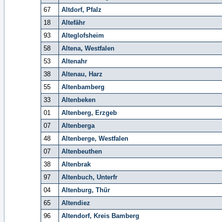
67
Altdorf, Pfalz
18
Altefähr
93
Alteglofsheim
58
Altena, Westfalen
53
Altenahr
38
Altenau, Harz
55
Altenbamberg
33
Altenbeken
01
Altenberg, Erzgeb
07
Altenberga
48
Altenberge, Westfalen
07
Altenbeuthen
38
Altenbrak
97
Altenbuch, Unterfr
04
Altenburg, Thür
65
Altendiez
96
Altendorf, Kreis Bamberg