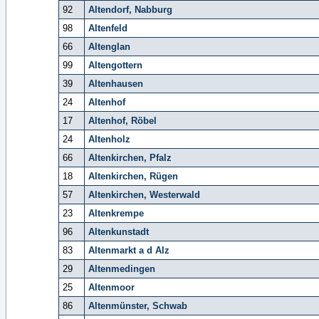
92
Altendorf, Nabburg
98
Altenfeld
66
Altenglan
99
Altengottern
39
Altenhausen
24
Altenhof
17
Altenhof, Röbel
24
Altenholz
66
Altenkirchen, Pfalz
18
Altenkirchen, Rügen
57
Altenkirchen, Westerwald
23
Altenkrempe
96
Altenkunstadt
83
Altenmarkt a d Alz
29
Altenmedingen
25
Altenmoor
86
Altenmünster, Schwab