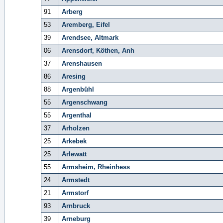
91
Arberg
53
Aremberg, Eifel
39
Arendsee, Altmark
06
Arensdorf, Köthen, Anh
37
Arenshausen
86
Aresing
88
Argenbühl
55
Argenschwang
55
Argenthal
37
Arholzen
25
Arkebek
25
Arlewatt
55
Armsheim, Rheinhess
24
Armstedt
21
Armstorf
93
Arnbruck
39
Arneburg