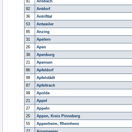
91
Ansbach
82
Antdorf
36
Antrifttal
53
Antweiler
85
Anzing
31
Apelern
26
Apen
38
Apenburg
21
Apensen
86
Apfeldorf
99
Apfelstädt
87
Apfeltrach
99
Apolda
21
Appel
27
Appeln
25
Appen, Kreis Pinneberg
55
Appenheim, Rheinhess
77
Appenweier