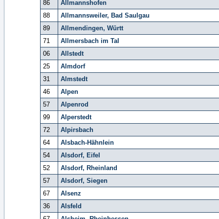
86
Allmannshofen
88
Allmannsweiler, Bad Saulgau
89
Allmendingen, Württ
71
Allmersbach im Tal
06
Allstedt
25
Almdorf
31
Almstedt
46
Alpen
57
Alpenrod
99
Alperstedt
72
Alpirsbach
64
Alsbach-Hähnlein
54
Alsdorf, Eifel
52
Alsdorf, Rheinland
57
Alsdorf, Siegen
67
Alsenz
36
Alsfeld
67
Alsheim, Rheinhessen