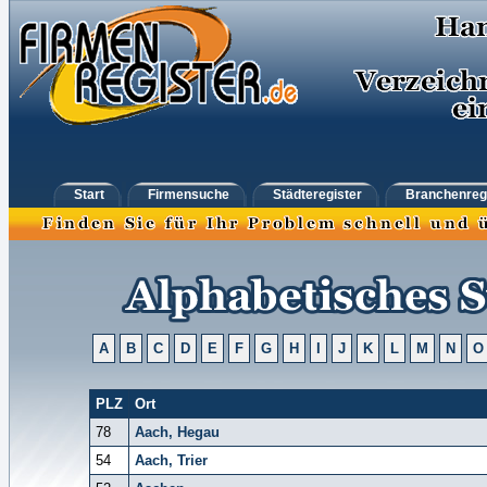
Start
Firmensuche
Städteregister
Branchenreg
A
B
C
D
E
F
G
H
I
J
K
L
M
N
O
PLZ
Ort
78
Aach, Hegau
54
Aach, Trier