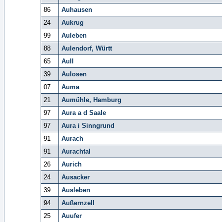
86
Auhausen
24
Aukrug
99
Auleben
88
Aulendorf, Württ
65
Aull
39
Aulosen
07
Auma
21
Aumühle, Hamburg
97
Aura a d Saale
97
Aura i Sinngrund
91
Aurach
91
Aurachtal
26
Aurich
24
Ausacker
39
Ausleben
94
Außernzell
25
Auufer