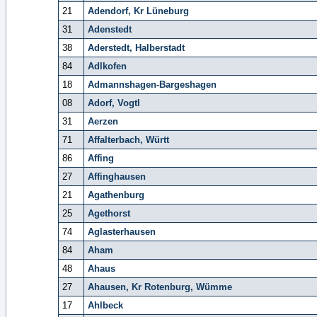
21
Adendorf, Kr Lüneburg
31
Adenstedt
38
Aderstedt, Halberstadt
84
Adlkofen
18
Admannshagen-Bargeshagen
08
Adorf, Vogtl
31
Aerzen
71
Affalterbach, Württ
86
Affing
27
Affinghausen
21
Agathenburg
25
Agethorst
74
Aglasterhausen
84
Aham
48
Ahaus
27
Ahausen, Kr Rotenburg, Wümme
17
Ahlbeck