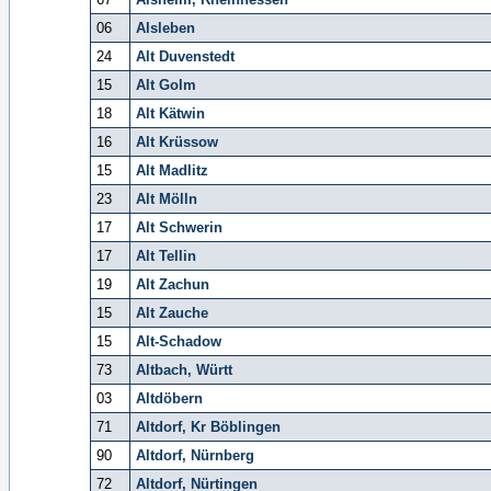
06
Alsleben
24
Alt Duvenstedt
15
Alt Golm
18
Alt Kätwin
16
Alt Krüssow
15
Alt Madlitz
23
Alt Mölln
17
Alt Schwerin
17
Alt Tellin
19
Alt Zachun
15
Alt Zauche
15
Alt-Schadow
73
Altbach, Württ
03
Altdöbern
71
Altdorf, Kr Böblingen
90
Altdorf, Nürnberg
72
Altdorf, Nürtingen