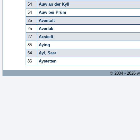
54
Auw an der Kyll
54
Auw bei Prüm
25
Aventoft
25
Averlak
27
Axstedt
85
Aying
54
Ayl, Saar
86
Aystetten
© 2004 - 2026 w