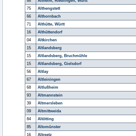
88
Altheim, Riedlingen, Württ
75
Althengstett
66
Althornbach
71
Althütte, Württ
16
Althüttendorf
04
Altkirchen
15
Altlandsberg
15
Altlandsberg, Bruchmühle
15
Altlandsberg, Gielsdorf
56
Altlay
67
Altleiningen
68
Altlußheim
93
Altmannstein
39
Altmersleben
09
Altmittweida
84
Altötting
85
Altomünster
16
Altreetz