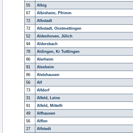
55
Albig
67
Albisheim, Pfrimm
72
Albstadt
72
Albstadt, Onstmettingen
52
Aldenhoven, Jülich
94
Aldersbach
78
Aldingen, Kr Tuttlingen
86
Alerheim
91
Alesheim
86
Aletshausen
56
Alf
73
Alfdorf
31
Alfeld, Leine
91
Alfeld, Mittelfr
49
Alfhausen
56
Alflen
27
Alfstedt