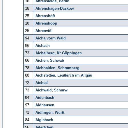
16
Ahrensfelde, Berlin
18
Ahrenshagen-Daskow
25
Ahrenshöft
18
Ahrenshoop
25
Ahrenviöl
94
Aicha vorm Wald
86
Aichach
73
Aichelberg, Kr Göppingen
86
Aichen, Schwab
78
Aichhalden, Schramberg
88
Aichstetten, Leutkirch im Allgäu
72
Aichtal
73
Aichwald, Schurw
94
Aidenbach
97
Aidhausen
71
Aidlingen, Württ
84
Aiglsbach
56
Ailertchen