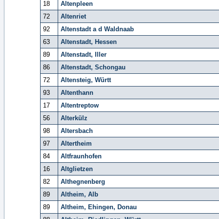
18
Altenpleen
72
Altenriet
92
Altenstadt a d Waldnaab
63
Altenstadt, Hessen
89
Altenstadt, Iller
86
Altenstadt, Schongau
72
Altensteig, Württ
93
Altenthann
17
Altentreptow
56
Alterkülz
98
Altersbach
97
Altertheim
84
Altfraunhofen
16
Altglietzen
82
Althegnenberg
89
Altheim, Alb
89
Altheim, Ehingen, Donau