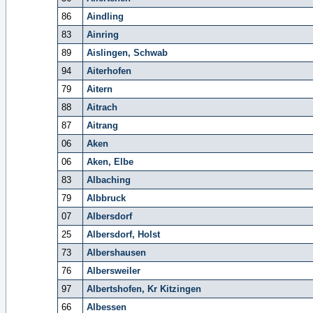
86
Aindling
83
Ainring
89
Aislingen, Schwab
94
Aiterhofen
79
Aitern
88
Aitrach
87
Aitrang
06
Aken
06
Aken, Elbe
83
Albaching
79
Albbruck
07
Albersdorf
25
Albersdorf, Holst
73
Albershausen
76
Albersweiler
97
Albertshofen, Kr Kitzingen
66
Albessen