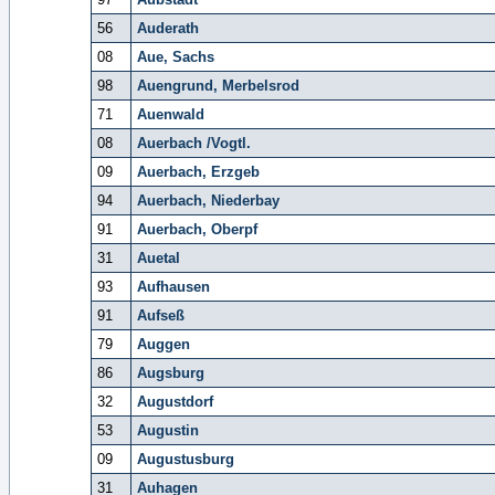
56
Auderath
08
Aue, Sachs
98
Auengrund, Merbelsrod
71
Auenwald
08
Auerbach /Vogtl.
09
Auerbach, Erzgeb
94
Auerbach, Niederbay
91
Auerbach, Oberpf
31
Auetal
93
Aufhausen
91
Aufseß
79
Auggen
86
Augsburg
32
Augustdorf
53
Augustin
09
Augustusburg
31
Auhagen