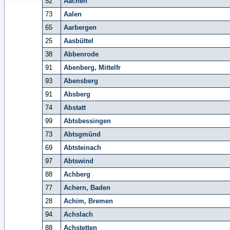
52
Aachen
73
Aalen
65
Aarbergen
25
Aasbüttel
38
Abbenrode
91
Abenberg, Mittelfr
93
Abensberg
91
Absberg
74
Abstatt
99
Abtsbessingen
73
Abtsgmünd
69
Abtsteinach
97
Abtswind
88
Achberg
77
Achern, Baden
28
Achim, Bremen
94
Achslach
88
Achstetten